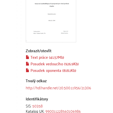
Zobrazit/
otevřít
Text práce (41.57Mb)
Posudek vedoucího (926.9Kb)
Posudek oponenta (818.1Kb)
Trvalý odkaz
http://hdl.handle.net/20.500.11956/21306
Identifikátory
SIS:
50358
Katalog UK:
990011228560106986