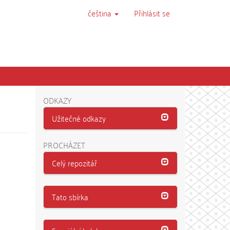
čeština
Přihlásit se
ODKAZY
Užitečné odkazy
PROCHÁZET
Celý repozitář
Tato sbírka