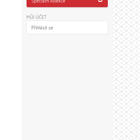
Speciální kolekce
MŮJ ÚČET
Přihlásit se