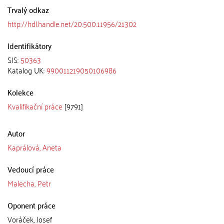
Trvalý odkaz
http://hdl.handle.net/20.500.11956/21302
Identifikátory
SIS:
50363
Katalog UK:
990011219050106986
Kolekce
Kvalifikační práce
[9791]
Autor
Kaprálová, Aneta
Vedoucí práce
Malecha, Petr
Oponent práce
Voráček, Josef