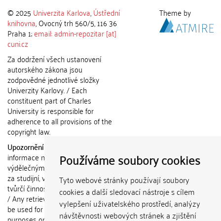
© 2025
Univerzita Karlova
,
Ústřední
Theme by
knihovna
, Ovocný trh 560/5, 116 36
Praha 1;
email: admin-repozitar [at]
cuni.cz
Za dodržení všech ustanovení
autorského zákona jsou
zodpovědné jednotlivé složky
Univerzity Karlovy. / Each
constituent part of Charles
University is responsible for
adherence to all provisions of the
copyright law.
Upozornění / Notice:
Získané
Používáme soubory cookies
informace nemohou být použity k
výdělečným účelům nebo vydávány
za studijní, vědeckou nebo jinou
Tyto webové stránky používají soubory
tvůrčí činnost jiné osoby než autora.
cookies a další sledovací nástroje s cílem
/ Any retrieved information shall not
vylepšení uživatelského prostředí, analýzy
be used for any commercial
návštěvnosti webových stránek a zjištění
purposes or claimed as results of