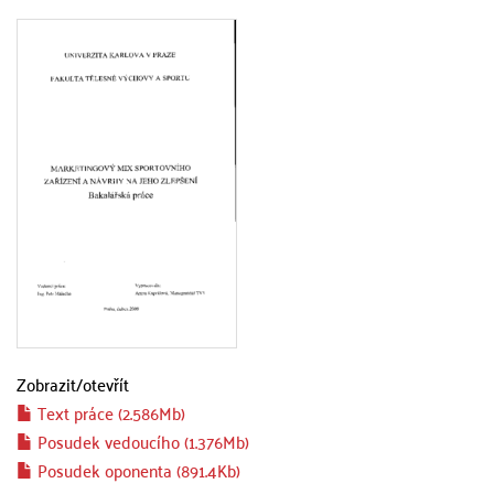
Zobrazit/
otevřít
Text práce (2.586Mb)
Posudek vedoucího (1.376Mb)
Posudek oponenta (891.4Kb)