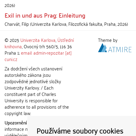
2026
)
Exil in und aus Prag: Einleitung
Charvát, Filip
(
Univerzita Karlova, Filozofická fakulta
,
Praha
,
2026
)
© 2025
Univerzita Karlova
,
Ústřední
Theme by
knihovna
, Ovocný trh 560/5, 116 36
Praha 1;
email: admin-repozitar [at]
cuni.cz
Za dodržení všech ustanovení
autorského zákona jsou
zodpovědné jednotlivé složky
Univerzity Karlovy. / Each
constituent part of Charles
University is responsible for
adherence to all provisions of the
copyright law.
Upozornění / Notice:
Získané
Používáme soubory cookies
informace nemohou být použity k
výdělečným účelům nebo vydávány