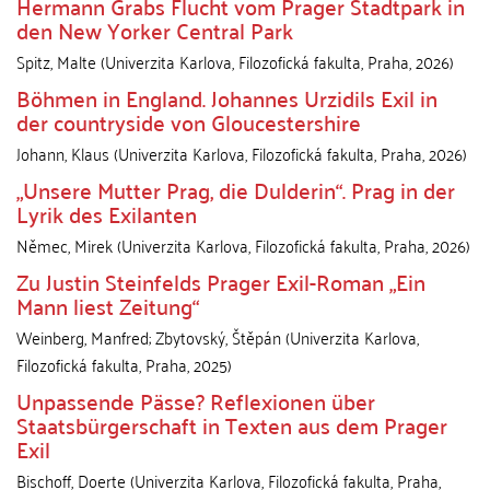
Hermann Grabs Flucht vom Prager Stadtpark in
den New Yorker Central Park
Spitz, Malte
(
Univerzita Karlova, Filozofická fakulta
,
Praha
,
2026
)
Böhmen in England. Johannes Urzidils Exil in
der countryside von Gloucestershire
Johann, Klaus
(
Univerzita Karlova, Filozofická fakulta
,
Praha
,
2026
)
„Unsere Mutter Prag, die Dulderin“. Prag in der
Lyrik des Exilanten
Němec, Mirek
(
Univerzita Karlova, Filozofická fakulta
,
Praha
,
2026
)
Zu Justin Steinfelds Prager Exil-Roman „Ein
Mann liest Zeitung“
Weinberg, Manfred
;
Zbytovský, Štěpán
(
Univerzita Karlova,
Filozofická fakulta
,
Praha
,
2025
)
Unpassende Pässe? Reflexionen über
Staatsbürgerschaft in Texten aus dem Prager
Exil
Bischoff, Doerte
(
Univerzita Karlova, Filozofická fakulta
,
Praha
,