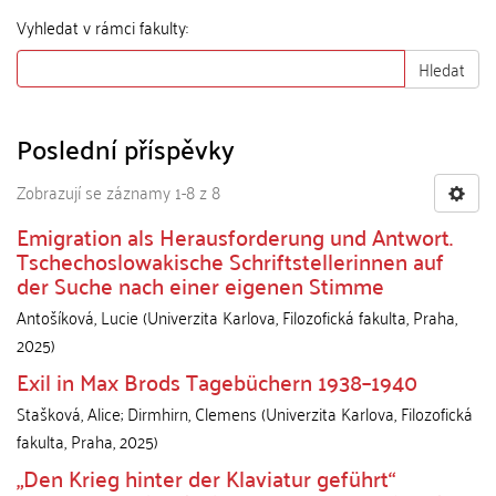
Vyhledat v rámci fakulty:
Hledat
Poslední příspěvky
Zobrazují se záznamy 1-8 z 8
Emigration als Herausforderung und Antwort.
Tschechoslowakische Schriftstellerinnen auf
der Suche nach einer eigenen Stimme
Antošíková, Lucie
(
Univerzita Karlova, Filozofická fakulta
,
Praha
,
2025
)
Exil in Max Brods Tagebüchern 1938–1940
Stašková, Alice
;
Dirmhirn, Clemens
(
Univerzita Karlova, Filozofická
fakulta
,
Praha
,
2025
)
„Den Krieg hinter der Klaviatur geführt“