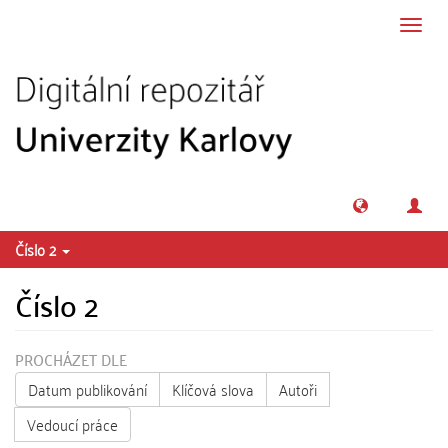
Přeskočit na obsah
Přepn
navig
Číslo 2
Číslo 2
PROCHÁZET DLE
Datum publikování
Klíčová slova
Autoři
Vedoucí práce