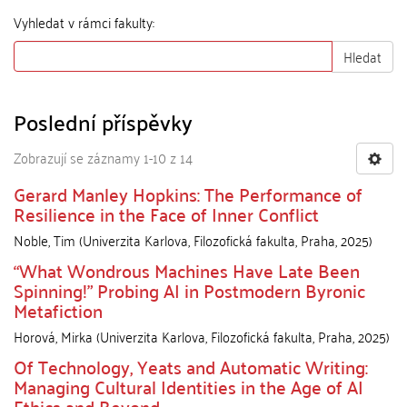
Vyhledat v rámci fakulty:
Hledat
Poslední příspěvky
Zobrazují se záznamy 1-10 z 14
Gerard Manley Hopkins: The Performance of
Resilience in the Face of Inner Conflict
Noble, Tim
(
Univerzita Karlova, Filozofická fakulta
,
Praha
,
2025
)
“What Wondrous Machines Have Late Been
Spinning!” Probing AI in Postmodern Byronic
Metafiction
Horová, Mirka
(
Univerzita Karlova, Filozofická fakulta
,
Praha
,
2025
)
Of Technology, Yeats and Automatic Writing:
Managing Cultural Identities in the Age of AI
Ethics and Beyond