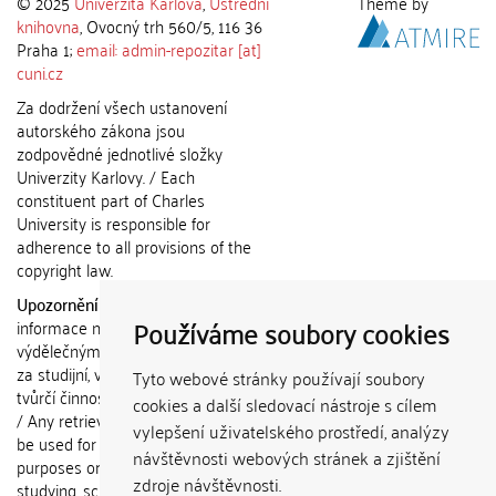
© 2025
Univerzita Karlova
,
Ústřední
Theme by
knihovna
, Ovocný trh 560/5, 116 36
Praha 1;
email: admin-repozitar [at]
cuni.cz
Za dodržení všech ustanovení
autorského zákona jsou
zodpovědné jednotlivé složky
Univerzity Karlovy. / Each
constituent part of Charles
University is responsible for
adherence to all provisions of the
copyright law.
Upozornění / Notice:
Získané
Používáme soubory cookies
informace nemohou být použity k
výdělečným účelům nebo vydávány
za studijní, vědeckou nebo jinou
Tyto webové stránky používají soubory
tvůrčí činnost jiné osoby než autora.
cookies a další sledovací nástroje s cílem
/ Any retrieved information shall not
vylepšení uživatelského prostředí, analýzy
be used for any commercial
návštěvnosti webových stránek a zjištění
purposes or claimed as results of
zdroje návštěvnosti.
studying, scientific or any other