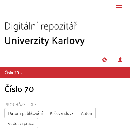
Přeskočit na obsah
Přepn
navig
Číslo 70
Číslo 70
PROCHÁZET DLE
Datum publikování
Klíčová slova
Autoři
Vedoucí práce