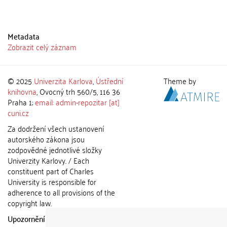
Metadata
Zobrazit celý záznam
© 2025
Univerzita Karlova
,
Ústřední
Theme by
knihovna
, Ovocný trh 560/5, 116 36
Praha 1;
email: admin-repozitar [at]
cuni.cz
Za dodržení všech ustanovení
autorského zákona jsou
zodpovědné jednotlivé složky
Univerzity Karlovy. / Each
constituent part of Charles
University is responsible for
adherence to all provisions of the
copyright law.
Upozornění / Notice:
Získané