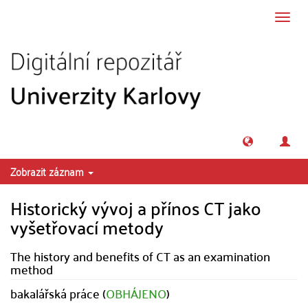
Přeskočit na obsah
Přepn
navig
Zobrazit záznam
Historický vývoj a přínos CT jako
vyšetřovací metody
The history and benefits of CT as an examination
method
bakalářská práce (
OBHÁJENO
)