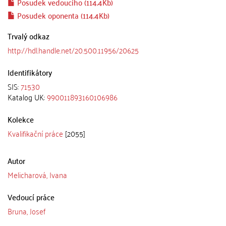
Posudek vedoucího (114.4Kb)
Posudek oponenta (114.4Kb)
Trvalý odkaz
http://hdl.handle.net/20.500.11956/20625
Identifikátory
SIS:
71530
Katalog UK:
990011893160106986
Kolekce
Kvalifikační práce
[2055]
Autor
Melicharová, Ivana
Vedoucí práce
Bruna, Josef