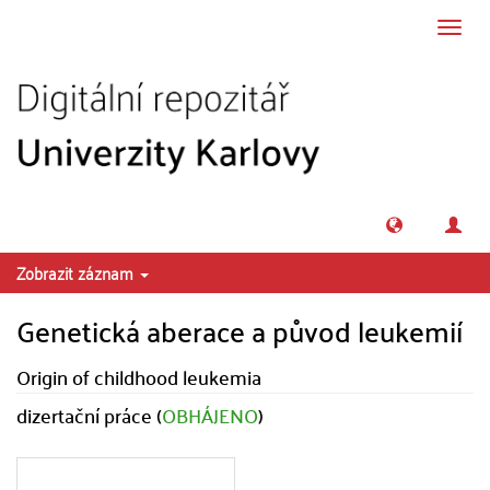
Přeskočit na obsah
Přepn
navig
Zobrazit záznam
Genetická aberace a původ leukemií
Origin of childhood leukemia
dizertační práce (
OBHÁJENO
)