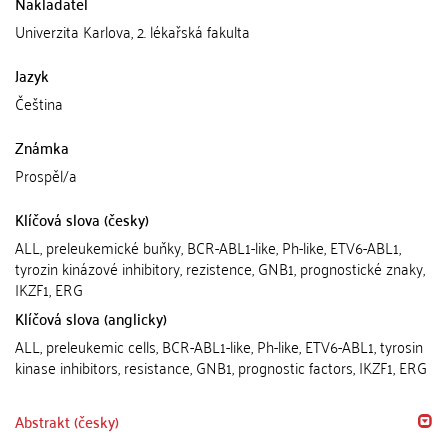
Nakladatel
Univerzita Karlova, 2. lékařská fakulta
Jazyk
Čeština
Známka
Prospěl/a
Klíčová slova (česky)
ALL, preleukemické buňky, BCR-ABL1-like, Ph-like, ETV6-ABL1,
tyrozin kinázové inhibitory, rezistence, GNB1, prognostické znaky,
IKZF1, ERG
Klíčová slova (anglicky)
ALL, preleukemic cells, BCR-ABL1-like, Ph-like, ETV6-ABL1, tyrosin
kinase inhibitors, resistance, GNB1, prognostic factors, IKZF1, ERG
Abstrakt (česky)