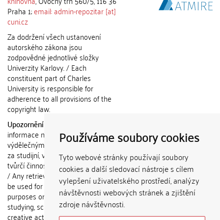
knihovna
, Ovocný trh 560/5, 116 36
Praha 1;
email: admin-repozitar [at]
cuni.cz
Za dodržení všech ustanovení
autorského zákona jsou
zodpovědné jednotlivé složky
Univerzity Karlovy. / Each
constituent part of Charles
University is responsible for
adherence to all provisions of the
copyright law.
Upozornění / Notice:
Získané
Používáme soubory cookies
informace nemohou být použity k
výdělečným účelům nebo vydávány
za studijní, vědeckou nebo jinou
Tyto webové stránky používají soubory
tvůrčí činnost jiné osoby než autora.
cookies a další sledovací nástroje s cílem
/ Any retrieved information shall not
vylepšení uživatelského prostředí, analýzy
be used for any commercial
návštěvnosti webových stránek a zjištění
purposes or claimed as results of
zdroje návštěvnosti.
studying, scientific or any other
creative activities of any person