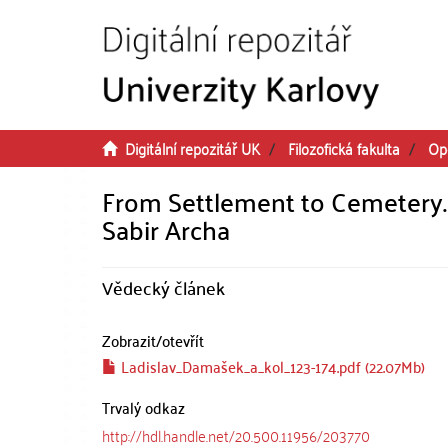
Přeskočit na obsah
Digitální repozitář UK
Filozofická fakulta
Op
From Settlement to Cemetery. A
Sabir Archa
Vědecký článek
Zobrazit/
otevřít
Ladislav_Damašek_a_kol_123-174.pdf (22.07Mb)
Trvalý odkaz
http://hdl.handle.net/20.500.11956/203770