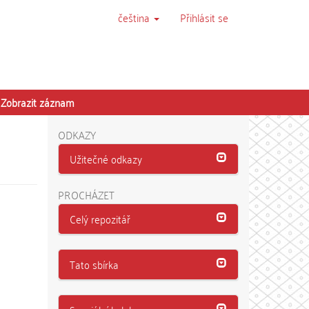
čeština
Přihlásit se
Zobrazit záznam
ODKAZY
Užitečné odkazy
PROCHÁZET
Celý repozitář
Tato sbírka