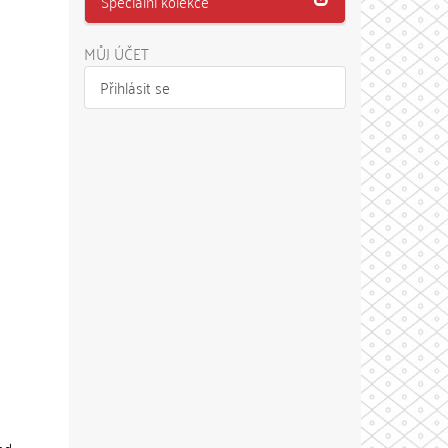
Speciální kolekce
MŮJ ÚČET
Přihlásit se