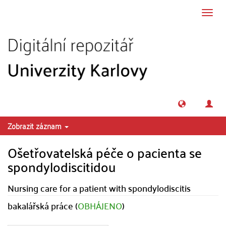
Přeskočit na obsah
Přepn
navig
Zobrazit záznam
Ošetřovatelská péče o pacienta se
spondylodiscitidou
Nursing care for a patient with spondylodiscitis
bakalářská práce (
OBHÁJENO
)