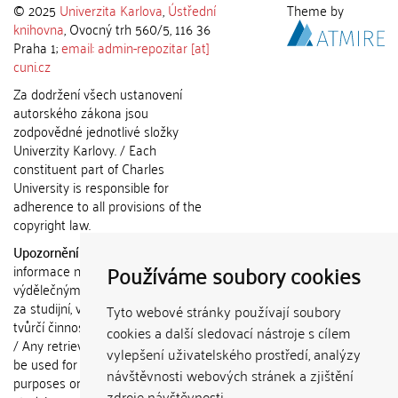
© 2025
Univerzita Karlova
,
Ústřední
Theme by
knihovna
, Ovocný trh 560/5, 116 36
Praha 1;
email: admin-repozitar [at]
cuni.cz
Za dodržení všech ustanovení
autorského zákona jsou
zodpovědné jednotlivé složky
Univerzity Karlovy. / Each
constituent part of Charles
University is responsible for
adherence to all provisions of the
copyright law.
Upozornění / Notice:
Získané
Používáme soubory cookies
informace nemohou být použity k
výdělečným účelům nebo vydávány
za studijní, vědeckou nebo jinou
Tyto webové stránky používají soubory
tvůrčí činnost jiné osoby než autora.
cookies a další sledovací nástroje s cílem
/ Any retrieved information shall not
vylepšení uživatelského prostředí, analýzy
be used for any commercial
návštěvnosti webových stránek a zjištění
purposes or claimed as results of
zdroje návštěvnosti.