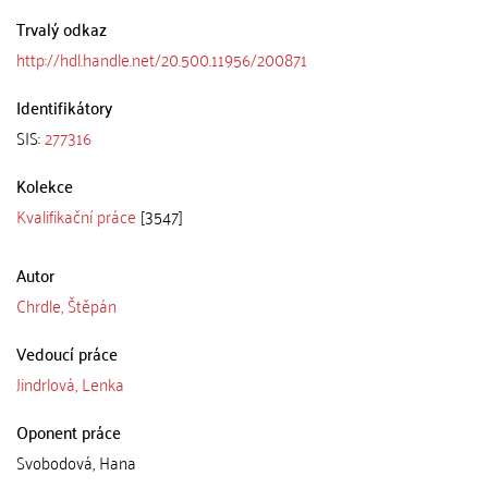
Trvalý odkaz
http://hdl.handle.net/20.500.11956/200871
Identifikátory
SIS:
277316
Kolekce
Kvalifikační práce
[3547]
Autor
Chrdle, Štěpán
Vedoucí práce
Jindrlová, Lenka
Oponent práce
Svobodová, Hana