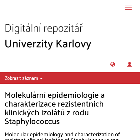
Přeskočit na obsah
Přepn
navig
Zobrazit záznam
Molekulární epidemiologie a
charakterizace rezistentních
klinických izolátů z rodu
Staphylococcus
Molecular epidemiology and characterization of
resistant clinical isolates of Staphylococcus spp