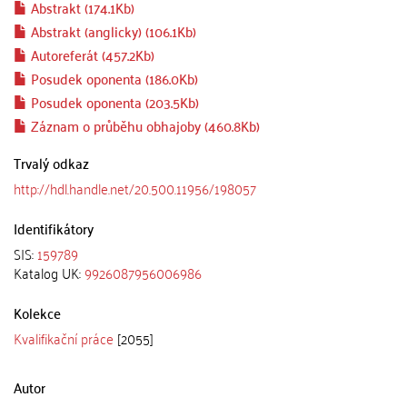
Abstrakt (174.1Kb)
Abstrakt (anglicky) (106.1Kb)
Autoreferát (457.2Kb)
Posudek oponenta (186.0Kb)
Posudek oponenta (203.5Kb)
Záznam o průběhu obhajoby (460.8Kb)
Trvalý odkaz
http://hdl.handle.net/20.500.11956/198057
Identifikátory
SIS:
159789
Katalog UK:
9926087956006986
Kolekce
Kvalifikační práce
[2055]
Autor