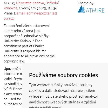
© 2025
Univerzita Karlova
,
Ústřední
Theme by
knihovna
, Ovocný trh 560/5, 116 36
Praha 1;
email: admin-repozitar [at]
cuni.cz
Za dodržení všech ustanovení
autorského zákona jsou
zodpovědné jednotlivé složky
Univerzity Karlovy. / Each
constituent part of Charles
University is responsible for
adherence to all provisions of the
copyright law.
Upozornění / Notice:
Získané
Používáme soubory cookies
informace nemohou být použity k
výdělečným účelům nebo vydávány
za studijní, vědeckou nebo jinou
Tyto webové stránky používají soubory
tvůrčí činnost jiné osoby než autora.
cookies a další sledovací nástroje s cílem
/ Any retrieved information shall not
vylepšení uživatelského prostředí, analýzy
be used for any commercial
návštěvnosti webových stránek a zjištění
purposes or claimed as results of
zdroje návštěvnosti.