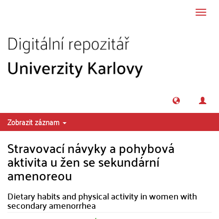
Přeskočit na obsah
Přepn
navig
Zobrazit záznam
Stravovací návyky a pohybová
aktivita u žen se sekundární
amenoreou
Dietary habits and physical activity in women with
secondary amenorrhea