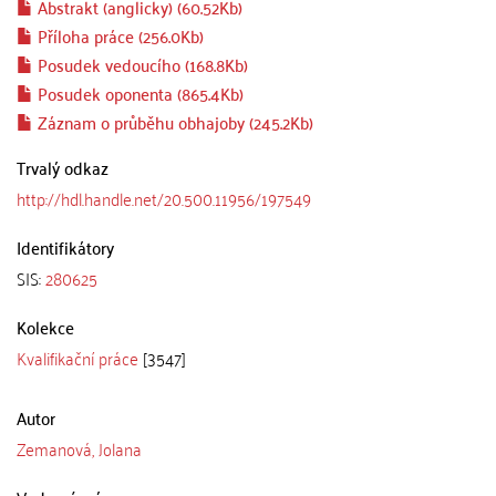
Abstrakt (anglicky) (60.52Kb)
Příloha práce (256.0Kb)
Posudek vedoucího (168.8Kb)
Posudek oponenta (865.4Kb)
Záznam o průběhu obhajoby (245.2Kb)
Trvalý odkaz
http://hdl.handle.net/20.500.11956/197549
Identifikátory
SIS:
280625
Kolekce
Kvalifikační práce
[3547]
Autor
Zemanová, Jolana