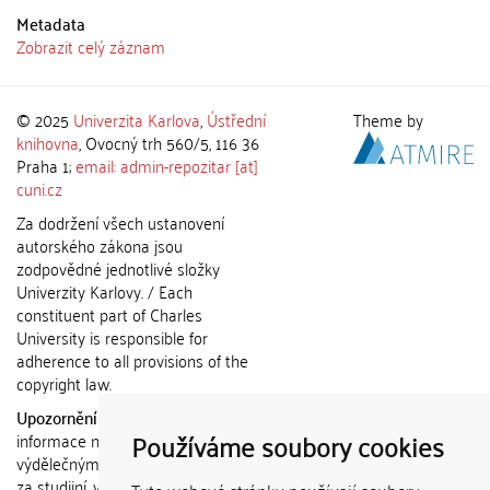
Metadata
Zobrazit celý záznam
© 2025
Univerzita Karlova
,
Ústřední
Theme by
knihovna
, Ovocný trh 560/5, 116 36
Praha 1;
email: admin-repozitar [at]
cuni.cz
Za dodržení všech ustanovení
autorského zákona jsou
zodpovědné jednotlivé složky
Univerzity Karlovy. / Each
constituent part of Charles
University is responsible for
adherence to all provisions of the
copyright law.
Upozornění / Notice:
Získané
Používáme soubory cookies
informace nemohou být použity k
výdělečným účelům nebo vydávány
za studijní, vědeckou nebo jinou