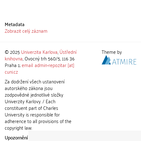
Metadata
Zobrazit celý záznam
© 2025
Univerzita Karlova
,
Ústřední
Theme by
knihovna
, Ovocný trh 560/5, 116 36
Praha 1;
email: admin-repozitar [at]
cuni.cz
Za dodržení všech ustanovení
autorského zákona jsou
zodpovědné jednotlivé složky
Univerzity Karlovy. / Each
constituent part of Charles
University is responsible for
adherence to all provisions of the
copyright law.
Upozornění / Notice:
Získané