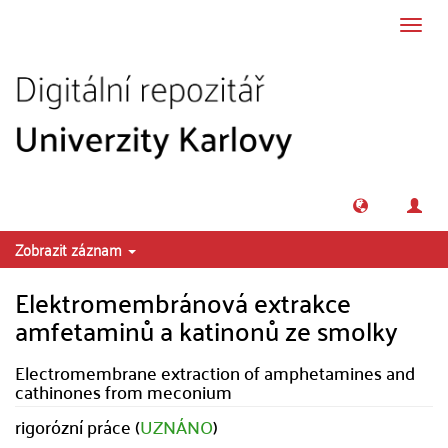
Přeskočit na obsah
Přepn
navig
Zobrazit záznam
Elektromembránová extrakce
amfetaminů a katinonů ze smolky
Electromembrane extraction of amphetamines and
cathinones from meconium
rigorózní práce (
UZNÁNO
)