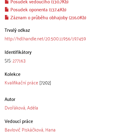
Posudek vedoucího (130.7Kb)
Posudek oponenta (137.4Kb)
Záznam o průběhu obhajoby (216.0Kb)
Trvalý odkaz
http://hdl.handle.net/20.500.11956/197459
Identifikátory
SIS:
277163
Kolekce
Kvalifikační práce
[7202]
Autor
Dvořáková, Adéla
Vedoucí práce
Bavlovič Piskáčková, Hana