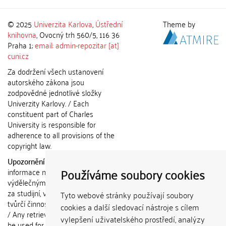
© 2025
Univerzita Karlova
,
Ústřední
Theme by
knihovna
, Ovocný trh 560/5, 116 36
Praha 1;
email: admin-repozitar [at]
cuni.cz
Za dodržení všech ustanovení
autorského zákona jsou
zodpovědné jednotlivé složky
Univerzity Karlovy. / Each
constituent part of Charles
University is responsible for
adherence to all provisions of the
copyright law.
Upozornění / Notice:
Získané
Používáme soubory cookies
informace nemohou být použity k
výdělečným účelům nebo vydávány
za studijní, vědeckou nebo jinou
Tyto webové stránky používají soubory
tvůrčí činnost jiné osoby než autora.
cookies a další sledovací nástroje s cílem
/ Any retrieved information shall not
vylepšení uživatelského prostředí, analýzy
be used for any commercial