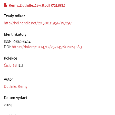
Rémy_Duthille_28-48.pdf (721.8Kb)
Trvalý odkaz
http://hdl.handle.net/20.500.11956/197297
Identifikátory
ISSN: 0862-8424
DOI:
https://doi.org/10.14712/2571452X.2024.68.3
Kolekce
Číslo 68
[11]
Autor
Duthille, Rémy
Datum vydání
2024