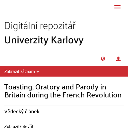
Přeskočit na obsah
Přepn
navig
Zobrazit záznam
Toasting, Oratory and Parody in
Britain during the French Revolution
Vědecký článek
Zobrazit/
otevřít