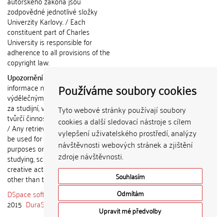
autorského zákona jsou
zodpovědné jednotlivé složky
Univerzity Karlovy. / Each
constituent part of Charles
University is responsible for
adherence to all provisions of the
copyright law.
Upozornění / Notice:
Získané
Používáme soubory cookies
informace nemohou být použity k
výdělečným účelům nebo vydávány
za studijní, vědeckou nebo jinou
Tyto webové stránky používají soubory
tvůrčí činnost jiné osoby než autora.
cookies a další sledovací nástroje s cílem
/ Any retrieved information shall not
vylepšení uživatelského prostředí, analýzy
be used for any commercial
návštěvnosti webových stránek a zjištění
purposes or claimed as results of
zdroje návštěvnosti.
studying, scientific or any other
creative activities of any person
Souhlasím
other than the author.
DSpace software
copyright © 2002-
Odmítám
2015
DuraSpace
Upravit mé předvolby