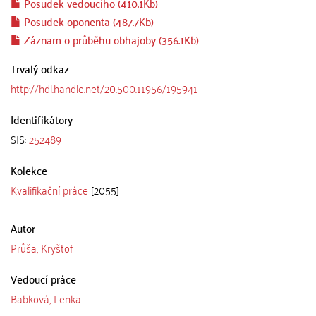
Posudek vedoucího (410.1Kb)
Posudek oponenta (487.7Kb)
Záznam o průběhu obhajoby (356.1Kb)
Trvalý odkaz
http://hdl.handle.net/20.500.11956/195941
Identifikátory
SIS:
252489
Kolekce
Kvalifikační práce
[2055]
Autor
Průša, Kryštof
Vedoucí práce
Babková, Lenka