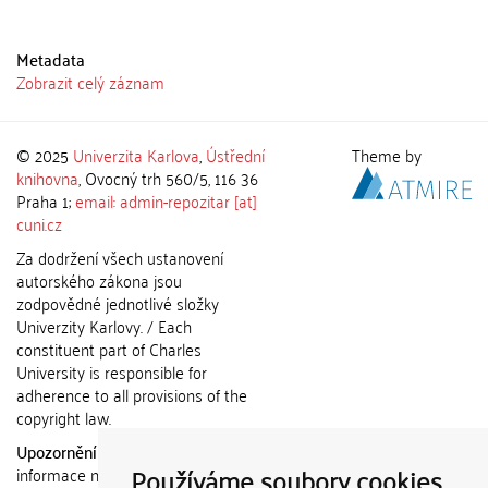
Metadata
Zobrazit celý záznam
© 2025
Univerzita Karlova
,
Ústřední
Theme by
knihovna
, Ovocný trh 560/5, 116 36
Praha 1;
email: admin-repozitar [at]
cuni.cz
Za dodržení všech ustanovení
autorského zákona jsou
zodpovědné jednotlivé složky
Univerzity Karlovy. / Each
constituent part of Charles
University is responsible for
adherence to all provisions of the
copyright law.
Upozornění / Notice:
Získané
Používáme soubory cookies
informace nemohou být použity k