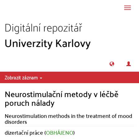
Přeskočit na obsah
Přepn
navig
Zobrazit záznam
Neurostimulační metody v léčbě
poruch nálady
Neurostimulation methods in the treatment of mood
disorders
dizertační práce (
OBHÁJENO
)