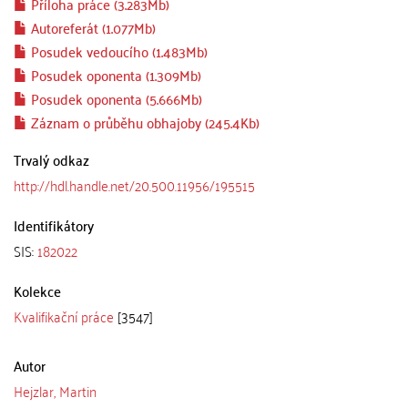
Příloha práce (3.283Mb)
Autoreferát (1.077Mb)
Posudek vedoucího (1.483Mb)
Posudek oponenta (1.309Mb)
Posudek oponenta (5.666Mb)
Záznam o průběhu obhajoby (245.4Kb)
Trvalý odkaz
http://hdl.handle.net/20.500.11956/195515
Identifikátory
SIS:
182022
Kolekce
Kvalifikační práce
[3547]
Autor
Hejzlar, Martin