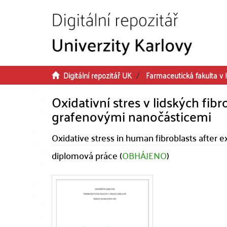
Přeskočit na obsah
Digitální repozitář UK
Farmaceutická fakulta v 
Oxidativní stres v lidských fib
grafenovými nanočásticemi
Oxidative stress in human fibroblasts after 
diplomová práce (
OBHÁJENO
)