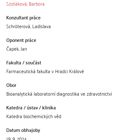
Szotáková, Barbora
Konzultant práce
Schröterová, Ladislava
Oponent práce
Čapek, Jan
Fakulta / součást
Farmaceutická fakulta v Hradci Králové
Obor
Bioanalytická laboratorní diagnostika ve zdravotnictví
Katedra / ústav / klinika
Katedra biochemických věd
Datum obhajoby
19. 9. 2024