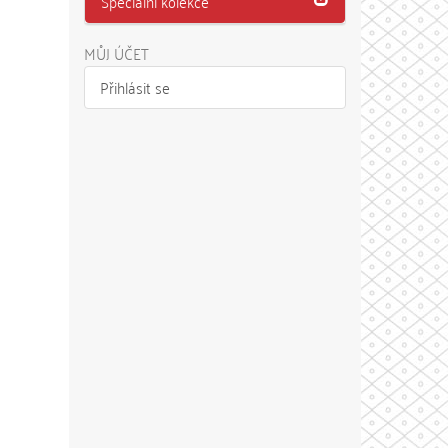
Speciální kolekce
MŮJ ÚČET
Přihlásit se