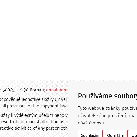
h 560/5, 116 36 Praha 1;
email: admin-repozitar [at] cuni.cz
Používáme soubor
povědné jednotlivé složky Univerzity Karlovy. / Each constituent
all provisions of the copyright law.
Tyto webové stránky používaj
užity k výdělečným účelům nebo vydávány za studijní, vědeckou
uživatelského prostředí, ana
etrieved information shall not be used for any commercial purposes
návštěvnosti.
creative activities of any person other than the author.
Souhlasím
Odmítám
Up