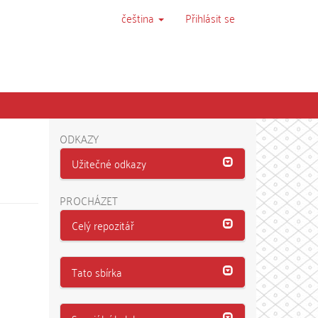
čeština
Přihlásit se
ODKAZY
Užitečné odkazy
PROCHÁZET
Celý repozitář
Tato sbírka