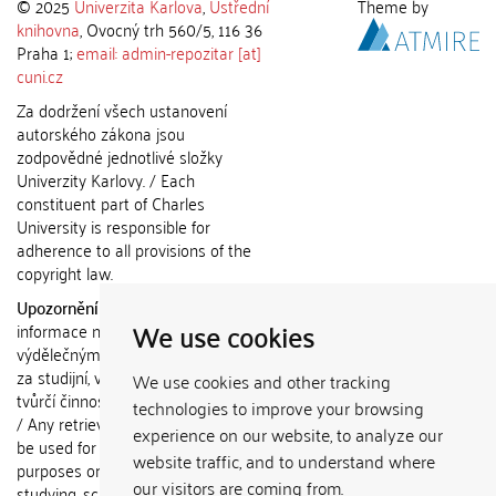
© 2025
Univerzita Karlova
,
Ústřední
Theme by
knihovna
, Ovocný trh 560/5, 116 36
Praha 1;
email: admin-repozitar [at]
cuni.cz
Za dodržení všech ustanovení
autorského zákona jsou
zodpovědné jednotlivé složky
Univerzity Karlovy. / Each
constituent part of Charles
University is responsible for
adherence to all provisions of the
copyright law.
Upozornění / Notice:
Získané
We use cookies
informace nemohou být použity k
výdělečným účelům nebo vydávány
za studijní, vědeckou nebo jinou
We use cookies and other tracking
tvůrčí činnost jiné osoby než autora.
technologies to improve your browsing
/ Any retrieved information shall not
experience on our website, to analyze our
be used for any commercial
website traffic, and to understand where
purposes or claimed as results of
our visitors are coming from.
studying, scientific or any other