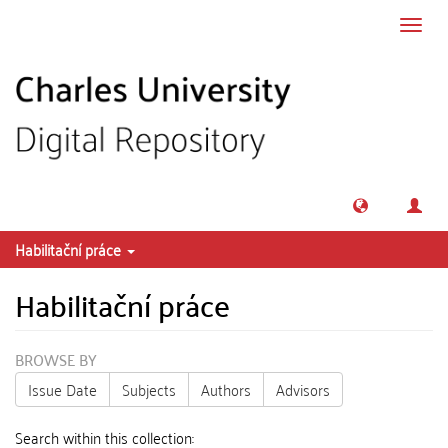
Skip to main content
Toggl
navig
Habilitační práce
Habilitační práce
BROWSE BY
Issue Date
Subjects
Authors
Advisors
Search within this collection: