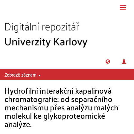
Přeskočit na obsah
Přepn
navig
Zobrazit záznam
Hydrofilní interakční kapalinová
chromatografie: od separačního
mechanismu přes analýzu malých
molekul ke glykoproteomické
analýze.