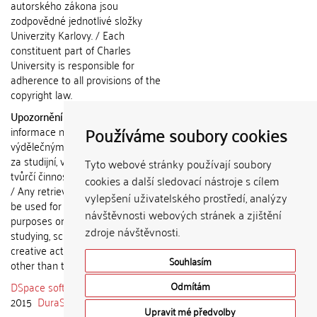
autorského zákona jsou
zodpovědné jednotlivé složky
Univerzity Karlovy. / Each
constituent part of Charles
University is responsible for
adherence to all provisions of the
copyright law.
Upozornění / Notice:
Získané
Používáme soubory cookies
informace nemohou být použity k
výdělečným účelům nebo vydávány
za studijní, vědeckou nebo jinou
Tyto webové stránky používají soubory
tvůrčí činnost jiné osoby než autora.
cookies a další sledovací nástroje s cílem
/ Any retrieved information shall not
vylepšení uživatelského prostředí, analýzy
be used for any commercial
návštěvnosti webových stránek a zjištění
purposes or claimed as results of
zdroje návštěvnosti.
studying, scientific or any other
creative activities of any person
Souhlasím
other than the author.
DSpace software
copyright © 2002-
Odmítám
2015
DuraSpace
Upravit mé předvolby