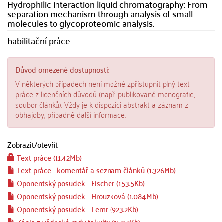
Hydrophilic interaction liquid chromatography: From
separation mechanism through analysis of small
molecules to glycoproteomic analysis.
habilitační práce
Důvod omezené dostupnosti:
V některých případech není možné zpřístupnit plný text
práce z licenčních důvodů (např. publikované monografie,
soubor článků). Vždy je k dispozici abstrakt a záznam z
obhajoby, případně další informace.
Zobrazit/
otevřít
Text práce (11.42Mb)
Text práce - komentář a seznam článků (1.326Mb)
Oponentský posudek - Fischer (153.5Kb)
Oponentský posudek - Hrouzková (1.084Mb)
Oponentský posudek - Lemr (923.2Kb)
Zápis z vědecké rady fakulty (150.2Kb)