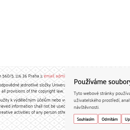
h 560/5, 116 36 Praha 1;
email: admin-repozitar [at] cuni.cz
Používáme soubor
povědné jednotlivé složky Univerzity Karlovy. / Each constituent
all provisions of the copyright law.
Tyto webové stránky používaj
užity k výdělečným účelům nebo vydávány za studijní, vědeckou
uživatelského prostředí, ana
etrieved information shall not be used for any commercial purposes
návštěvnosti.
creative activities of any person other than the author.
Souhlasím
Odmítám
Up