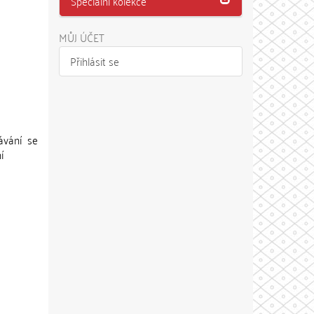
Speciální kolekce
MŮJ ÚČET
Přihlásit se
ávání se
í