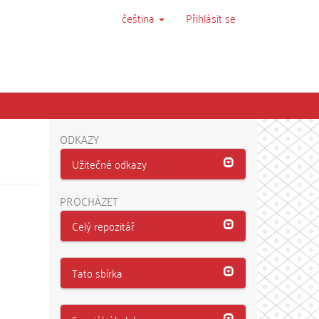
čeština
Přihlásit se
ODKAZY
Užitečné odkazy
PROCHÁZET
Celý repozitář
Tato sbírka