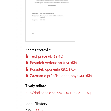
Zobrazit/
otevřít
Text práce (87.84Mb)
Posudek vedoucího (174.9Kb)
Posudek oponenta (232.4Kb)
Záznam o průběhu obhajoby (244.9Kb)
Trvalý odkaz
http://hdl.handle.net/20.500.11956/193164
Identifikátory
SIS:
258867