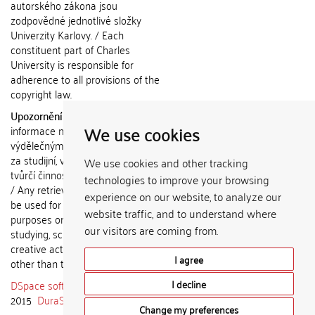
autorského zákona jsou
zodpovědné jednotlivé složky
Univerzity Karlovy. / Each
constituent part of Charles
University is responsible for
adherence to all provisions of the
copyright law.
Upozornění / Notice:
Získané
We use cookies
informace nemohou být použity k
výdělečným účelům nebo vydávány
za studijní, vědeckou nebo jinou
We use cookies and other tracking
tvůrčí činnost jiné osoby než autora.
technologies to improve your browsing
/ Any retrieved information shall not
experience on our website, to analyze our
be used for any commercial
website traffic, and to understand where
purposes or claimed as results of
our visitors are coming from.
studying, scientific or any other
creative activities of any person
I agree
other than the author.
DSpace software
copyright © 2002-
I decline
2015
DuraSpace
Change my preferences