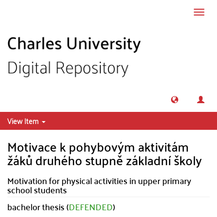
Skip to main content
Toggl
navig
View Item
Motivace k pohybovým aktivitám
žáků druhého stupně základní školy
Motivation for physical activities in upper primary
school students
bachelor thesis (
DEFENDED
)