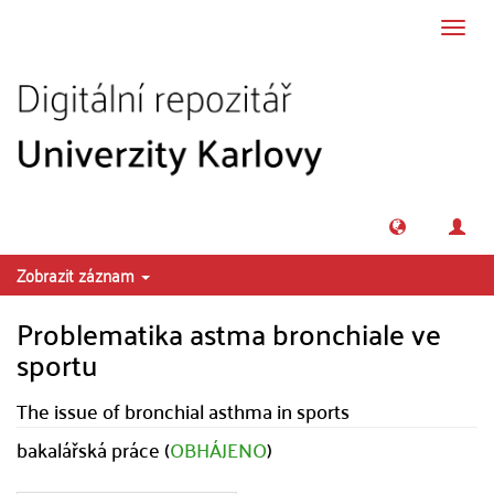
Přeskočit na obsah
Přepn
navig
Zobrazit záznam
Problematika astma bronchiale ve
sportu
The issue of bronchial asthma in sports
bakalářská práce (
OBHÁJENO
)