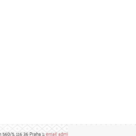
h 560/5, 116 36 Praha 1;
email: admin-repozitar [at] cuni.cz