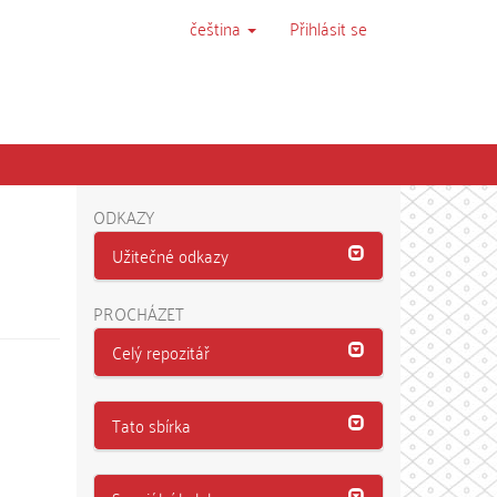
čeština
Přihlásit se
ODKAZY
Užitečné odkazy
PROCHÁZET
Celý repozitář
Tato sbírka