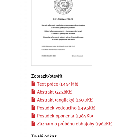
Zobrazit/
otevřít
Text práce (1.454Mb)
Abstrakt (225.8Kb)
Abstrakt (anglicky) (160.0Kb)
Posudek vedoucího (149.5Kb)
Posudek oponenta (138.9Kb)
Záznam o průběhu obhajoby (196.2Kb)
Trvalý odkaz