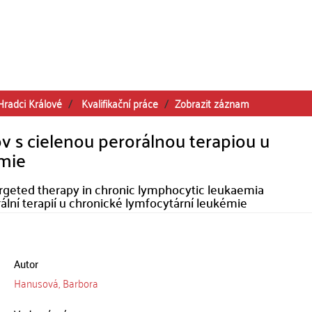
Hradci Králové
Kvalifikační práce
Zobrazit záznam
v s cielenou perorálnou terapiou u
émie
argeted therapy in chronic lymphocytic leukaemia
ální terapií u chronické lymfocytární leukémie
Autor
Hanusová, Barbora