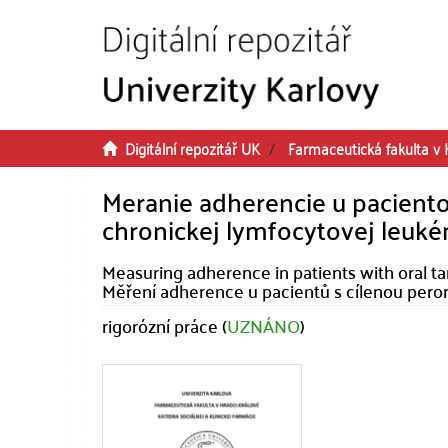
Přeskočit na obsah
Digitální repozitář UK
Farmaceutická fakulta v 
Meranie adherencie u paciento
chronickej lymfocytovej leuk
Measuring adherence in patients with oral t
Měření adherence u pacientů s cílenou peror
rigorózní práce (
UZNÁNO
)