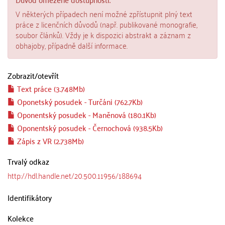
V některých případech není možné zpřístupnit plný text
práce z licenčních důvodů (např. publikované monografie,
soubor článků). Vždy je k dispozici abstrakt a záznam z
obhajoby, případně další informace.
Zobrazit/
otevřít
Text práce (3.748Mb)
Oponetský posudek - Turčáni (762.7Kb)
Oponentský posudek - Maněnová (180.1Kb)
Oponentský posudek - Černochová (938.5Kb)
Zápis z VR (2.738Mb)
Trvalý odkaz
http://hdl.handle.net/20.500.11956/188694
Identifikátory
Kolekce