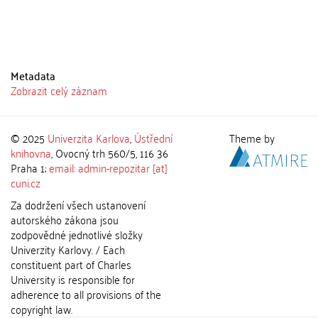
Metadata
Zobrazit celý záznam
© 2025
Univerzita Karlova
,
Ústřední
Theme by
knihovna
, Ovocný trh 560/5, 116 36
Praha 1;
email: admin-repozitar [at]
cuni.cz
Za dodržení všech ustanovení
autorského zákona jsou
zodpovědné jednotlivé složky
Univerzity Karlovy. / Each
constituent part of Charles
University is responsible for
adherence to all provisions of the
copyright law.