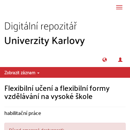
Přeskočit na obsah
Přepn
navig
Zobrazit záznam
Flexibilní učení a flexibilní formy
vzdělávání na vysoké škole
habilitační práce
Důvod omezené dostupnosti: