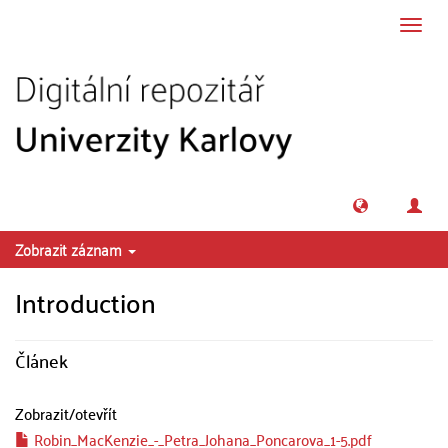
Přeskočit na obsah
Přepn
navig
Zobrazit záznam
Introduction
Článek
Zobrazit/
otevřít
Robin_MacKenzie_-_Petra_Johana_Poncarova_1-5.pdf