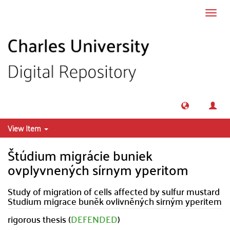
Skip to main content
Toggl
navig
View Item
Štúdium migrácie buniek
ovplyvnených sírnym yperitom
Study of migration of cells affected by sulfur mustard
Studium migrace buněk ovlivněných sirným yperitem
rigorous thesis (
DEFENDED
)