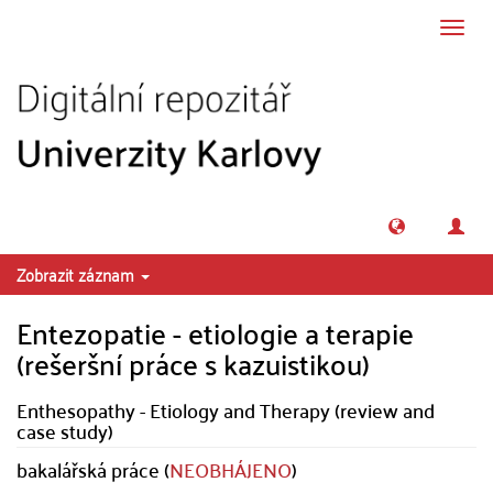
Přeskočit na obsah
Přepn
navig
Zobrazit záznam
Entezopatie - etiologie a terapie
(rešeršní práce s kazuistikou)
Enthesopathy - Etiology and Therapy (review and
case study)
bakalářská práce (
NEOBHÁJENO
)