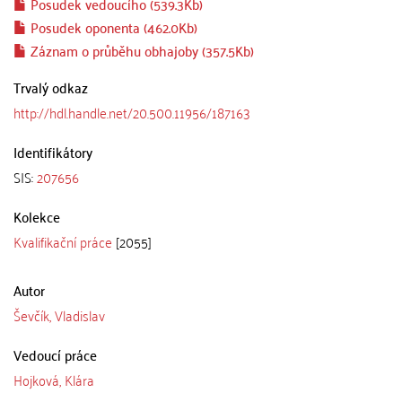
Posudek vedoucího (539.3Kb)
Posudek oponenta (462.0Kb)
Záznam o průběhu obhajoby (357.5Kb)
Trvalý odkaz
http://hdl.handle.net/20.500.11956/187163
Identifikátory
SIS:
207656
Kolekce
Kvalifikační práce
[2055]
Autor
Ševčík, Vladislav
Vedoucí práce
Hojková, Klára