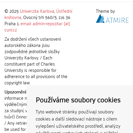
© 2025
Univerzita Karlova
,
Ústřední
Theme by
knihovna
, Ovocný trh 560/5, 116 36
Praha 1;
email: admin-repozitar [at]
cuni.cz
Za dodržení všech ustanovení
autorského zákona jsou
zodpovědné jednotlivé složky
Univerzity Karlovy. / Each
constituent part of Charles
University is responsible for
adherence to all provisions of the
copyright law.
Upozornění / Notice:
Získané
Používáme soubory cookies
informace nemohou být použity k
výdělečným účelům nebo vydávány
za studijní, vědeckou nebo jinou
Tyto webové stránky používají soubory
tvůrčí činnost jiné osoby než autora.
cookies a další sledovací nástroje s cílem
/ Any retrieved information shall not
vylepšení uživatelského prostředí, analýzy
be used for any commercial
návštěvnosti webových stránek a zjištění