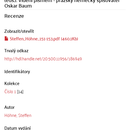
Oskar Baum
Recenze
Zobrazit/
otevřít
Steffen_Höhne_151-153.pdf (460.1Kb)
Trvalý odkaz
http://hdl.handle.net/20.500.11956/186949
Identifikátory
Kolekce
Číslo 1
[14]
Autor
Höhne, Steffen
Datum vydání