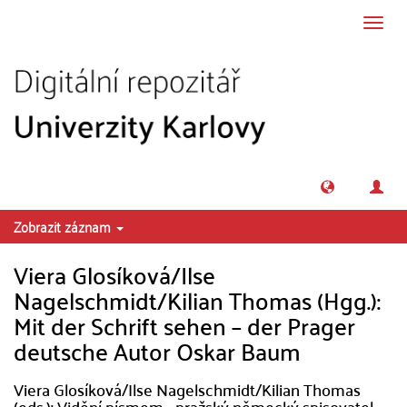
Přeskočit na obsah
Přepn
navig
Zobrazit záznam
Viera Glosíková/Ilse
Nagelschmidt/Kilian Thomas (Hgg.):
Mit der Schrift sehen – der Prager
deutsche Autor Oskar Baum
Viera Glosíková/Ilse Nagelschmidt/Kilian Thomas
(eds.): Vidění písmem - pražský německý spisovatel