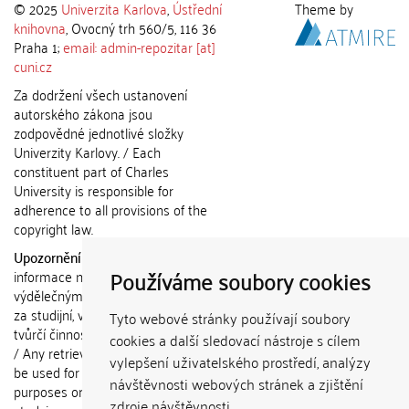
© 2025
Univerzita Karlova
,
Ústřední
Theme by
knihovna
, Ovocný trh 560/5, 116 36
Praha 1;
email: admin-repozitar [at]
cuni.cz
Za dodržení všech ustanovení
autorského zákona jsou
zodpovědné jednotlivé složky
Univerzity Karlovy. / Each
constituent part of Charles
University is responsible for
adherence to all provisions of the
copyright law.
Upozornění / Notice:
Získané
Používáme soubory cookies
informace nemohou být použity k
výdělečným účelům nebo vydávány
za studijní, vědeckou nebo jinou
Tyto webové stránky používají soubory
tvůrčí činnost jiné osoby než autora.
cookies a další sledovací nástroje s cílem
/ Any retrieved information shall not
vylepšení uživatelského prostředí, analýzy
be used for any commercial
návštěvnosti webových stránek a zjištění
purposes or claimed as results of
zdroje návštěvnosti.