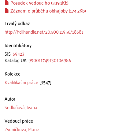
Posudek vedoucího (339.1Kb)
Záznam o průběhu obhajoby (174.2Kb)
Trvalý odkaz
http://hdl.handle.net/20.500.11956/18681
Identifikátory
SIS:
69423
Katalog UK:
990011749130106986
Kolekce
Kvalifikační práce
[3547]
Autor
Sedloňová, Ivana
Vedoucí práce
Zvoníčková, Marie