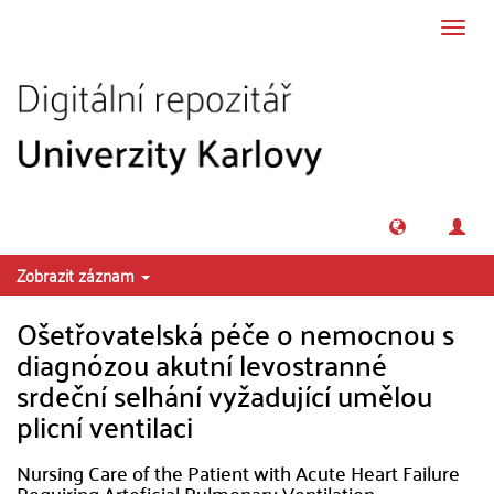
Přeskočit na obsah
Přepn
navig
Zobrazit záznam
Ošetřovatelská péče o nemocnou s
diagnózou akutní levostranné
srdeční selhání vyžadující umělou
plicní ventilaci
Nursing Care of the Patient with Acute Heart Failure
Requiring Arteficial Pulmonary Ventilation