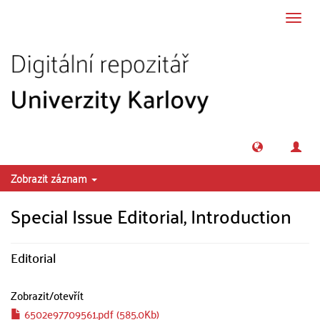
Přeskočit na obsah
Přepn
navig
Zobrazit záznam
Special Issue Editorial, Introduction
Editorial
Zobrazit/
otevřít
6502e97709561.pdf (585.0Kb)