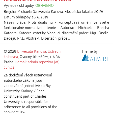
Výsledek obhajoby:
OBHÁJENO
Brejcha, Michaela
(
Univerzita Karlova, Filozofická fakulta
,
2019
)
Datum obhajoby:
18. 6. 2019
Název práce: Proti dualismu - konceptuální umění ve světle
funkcionálně-normativní teorie Autorka: Michaela Brejcha
Katedra: Katedra estetiky Vedoucí disertační práce: Mgr. Ondřej
Dadejík, Ph.D. Abstrakt: Disertační práce ...
© 2025
Univerzita Karlova
,
Ústřední
Theme by
knihovna
, Ovocný trh 560/5, 116 36
Praha 1;
email: admin-repozitar [at]
cuni.cz
Za dodržení všech ustanovení
autorského zákona jsou
zodpovědné jednotlivé složky
Univerzity Karlovy. / Each
constituent part of Charles
University is responsible for
adherence to all provisions of the
copyright law.