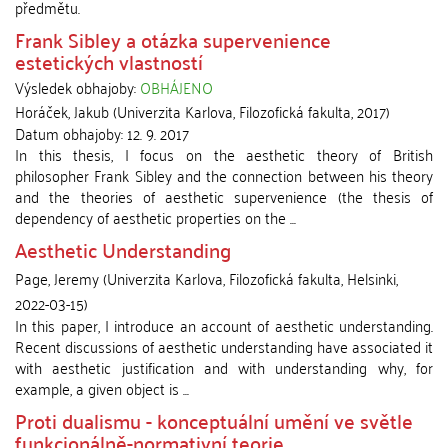
předmětu.
Frank Sibley a otázka supervenience
estetických vlastností
Výsledek obhajoby:
OBHÁJENO
Horáček, Jakub
(
Univerzita Karlova, Filozofická fakulta
,
2017
)
Datum obhajoby:
12. 9. 2017
In this thesis, I focus on the aesthetic theory of British
philosopher Frank Sibley and the connection between his theory
and the theories of aesthetic supervenience (the thesis of
dependency of aesthetic properties on the ...
Aesthetic Understanding
Page, Jeremy
(
Univerzita Karlova, Filozofická fakulta
,
Helsinki
,
2022-03-15
)
In this paper, I introduce an account of aesthetic understanding.
Recent discussions of aesthetic understanding have associated it
with aesthetic justification and with understanding why, for
example, a given object is ...
Proti dualismu - konceptuální umění ve světle
funkcionálně-normativní teorie