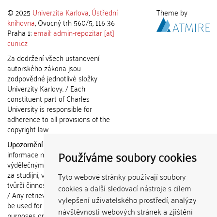
© 2025
Univerzita Karlova
,
Ústřední
Theme by
knihovna
, Ovocný trh 560/5, 116 36
Praha 1;
email: admin-repozitar [at]
cuni.cz
Za dodržení všech ustanovení
autorského zákona jsou
zodpovědné jednotlivé složky
Univerzity Karlovy. / Each
constituent part of Charles
University is responsible for
adherence to all provisions of the
copyright law.
Upozornění / Notice:
Získané
Používáme soubory cookies
informace nemohou být použity k
výdělečným účelům nebo vydávány
za studijní, vědeckou nebo jinou
Tyto webové stránky používají soubory
tvůrčí činnost jiné osoby než autora.
cookies a další sledovací nástroje s cílem
/ Any retrieved information shall not
vylepšení uživatelského prostředí, analýzy
be used for any commercial
návštěvnosti webových stránek a zjištění
purposes or claimed as results of