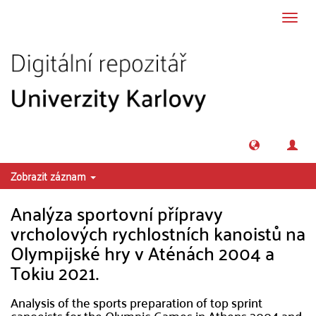
Přeskočit na obsah
Přepn
navig
Zobrazit záznam
Analýza sportovní přípravy
vrcholových rychlostních kanoistů na
Olympijské hry v Aténách 2004 a
Tokiu 2021.
Analysis of the sports preparation of top sprint
canoeists for the Olympic Games in Athens 2004 and