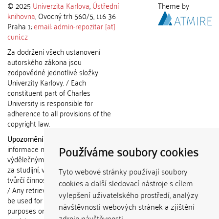
© 2025
Univerzita Karlova
,
Ústřední
Theme by
knihovna
, Ovocný trh 560/5, 116 36
Praha 1;
email: admin-repozitar [at]
cuni.cz
Za dodržení všech ustanovení
autorského zákona jsou
zodpovědné jednotlivé složky
Univerzity Karlovy. / Each
constituent part of Charles
University is responsible for
adherence to all provisions of the
copyright law.
Upozornění / Notice:
Získané
Používáme soubory cookies
informace nemohou být použity k
výdělečným účelům nebo vydávány
za studijní, vědeckou nebo jinou
Tyto webové stránky používají soubory
tvůrčí činnost jiné osoby než autora.
cookies a další sledovací nástroje s cílem
/ Any retrieved information shall not
vylepšení uživatelského prostředí, analýzy
be used for any commercial
návštěvnosti webových stránek a zjištění
purposes or claimed as results of
zdroje návštěvnosti.