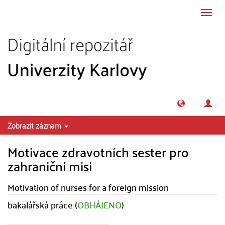
Přeskočit na obsah
Přepn
navig
Zobrazit záznam
Motivace zdravotních sester pro
zahraniční misi
Motivation of nurses for a foreign mission
bakalářská práce (
OBHÁJENO
)