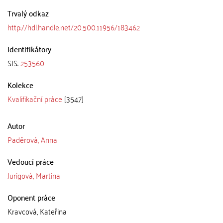
Trvalý odkaz
http://hdl.handle.net/20.500.11956/183462
Identifikátory
SIS:
253560
Kolekce
Kvalifikační práce
[3547]
Autor
Paděrová, Anna
Vedoucí práce
Jurigová, Martina
Oponent práce
Kravcová, Kateřina