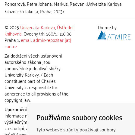
Poncarová, Petra Johana
;
Markus, Radvan
(
Univerzita Karlova,
Filozofická fakulta
,
Praha
,
2023
)
© 2025
Univerzita Karlova
,
Ústřední
Theme by
knihovna
, Ovocný trh 560/5, 116 36
Praha 1;
email: admin-repozitar [at]
cuni.cz
Za dodržení všech ustanovení
autorského zákona jsou
zodpovědné jednotlivé složky
Univerzity Karlovy. / Each
constituent part of Charles
University is responsible for
adherence to all provisions of the
copyright law.
Upozornění / Notice:
Získané
Používáme soubory cookies
informace nemohou být použity k
výdělečným účelům nebo vydávány
za studijní, vědeckou nebo jinou
Tyto webové stránky používají soubory
tvůrčí činnost jiné osoby než autora.