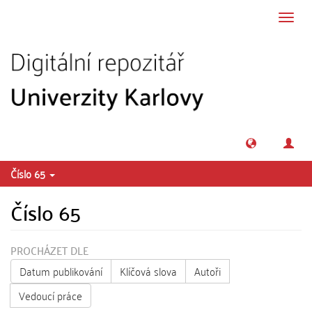
Přeskočit na obsah
Přepn
navig
Číslo 65
Číslo 65
PROCHÁZET DLE
Datum publikování
Klíčová slova
Autoři
Vedoucí práce