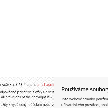
h 560/5, 116 36 Praha 1;
email: admin-repozitar [at] cuni.cz
Používáme soubor
povědné jednotlivé složky Univerzity Karlovy. / Each constituent
all provisions of the copyright law.
Tyto webové stránky používaj
užity k výdělečným účelům nebo vydávány za studijní, vědeckou
uživatelského prostředí, ana