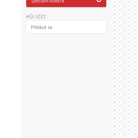
Speciální kolekce
MŮJ ÚČET
Přihlásit se