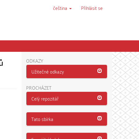
čeština
Přihlásit se
ů
ODKAZY
Užitečné odkazy
PROCHÁZET
Celý repozitář
Tato sbírka