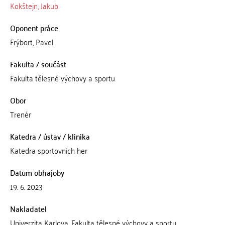
Kokštejn, Jakub
Oponent práce
Frýbort, Pavel
Fakulta / součást
Fakulta tělesné výchovy a sportu
Obor
Trenér
Katedra / ústav / klinika
Katedra sportovních her
Datum obhajoby
19. 6. 2023
Nakladatel
Univerzita Karlova, Fakulta tělesné výchovy a sportu