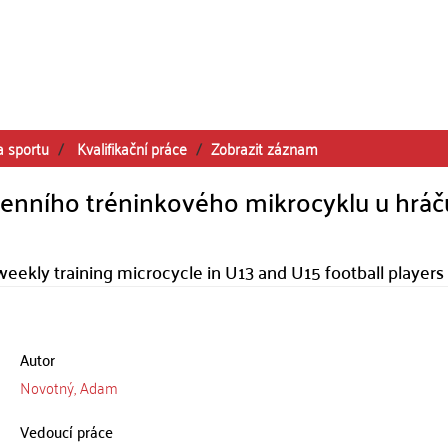
a sportu
Kvalifikační práce
Zobrazit záznam
denního tréninkového mikrocyklu u hráč
weekly training microcycle in U13 and U15 football players
Autor
Novotný, Adam
Vedoucí práce