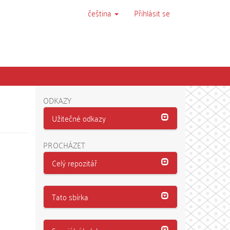
čeština
Přihlásit se
ODKAZY
Užitečné odkazy
PROCHÁZET
Celý repozitář
Tato sbírka