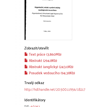
Zobrazit/
otevřít
Text práce (3.860Mb)
Abstrakt (294.8Kb)
Abstrakt (anglicky) (243.0Kb)
Posudek vedoucího (94.38Kb)
Trvalý odkaz
http://hdl.handle.net/20.500.11956/18217
Identifikátory
SIS:
60252