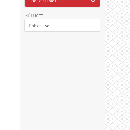
Speciální kolekce
MŮJ ÚČET
Přihlásit se