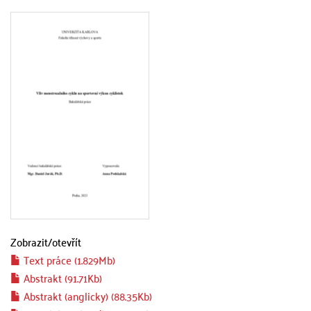
Zobrazit/
otevřít
Text práce (1.829Mb)
Abstrakt (91.71Kb)
Abstrakt (anglicky) (88.35Kb)