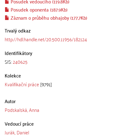
Posudek vedoucího (119.8Kb)
Posudek oponenta (187.9Kb)
Záznam o průběhu obhajoby (177.7Kb)
Trvalý odkaz
http://hdl.handle.net/20.500.11956/182124
Identifikátory
SIS:
240625
Kolekce
Kvalifikační práce
[9791]
Autor
Podskalská, Anna
Vedoucí práce
Jurák, Daniel