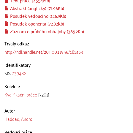
Text práce (2.554Mb)
Abstrakt (anglicky) (71.96Kb)
Posudek vedoucího (126.9Kb)
Posudek oponenta (72.82Kb)
Záznam o průběhu obhajoby (385.2Kb)
Trvalý odkaz
http://hdl.handle.net/20.500.11956/181463
Identifikátory
SIS:
239482
Kolekce
Kvalifikační práce
[7201]
Autor
Haddad, Andro
Vedoucí práce