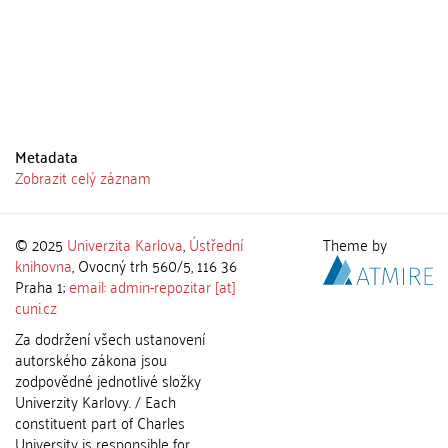
Metadata
Zobrazit celý záznam
© 2025
Univerzita Karlova
,
Ústřední
Theme by
knihovna
, Ovocný trh 560/5, 116 36
Praha 1;
email: admin-repozitar [at]
cuni.cz
Za dodržení všech ustanovení
autorského zákona jsou
zodpovědné jednotlivé složky
Univerzity Karlovy. / Each
constituent part of Charles
University is responsible for