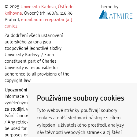
© 2025
Univerzita Karlova
,
Ústřední
Theme by
knihovna
, Ovocný trh 560/5, 116 36
Praha 1;
email: admin-repozitar [at]
cuni.cz
Za dodržení všech ustanovení
autorského zákona jsou
zodpovědné jednotlivé složky
Univerzity Karlovy. / Each
constituent part of Charles
University is responsible for
adherence to all provisions of the
copyright law.
Upozornění / Notice:
Získané
Používáme soubory cookies
informace nemohou být použity k
výdělečným účelům nebo vydávány
za studijní, vědeckou nebo jinou
Tyto webové stránky používají soubory
tvůrčí činnost jiné osoby než autora.
cookies a další sledovací nástroje s cílem
/ Any retrieved information shall not
vylepšení uživatelského prostředí, analýzy
be used for any commercial
návštěvnosti webových stránek a zjištění
purposes or claimed as results of