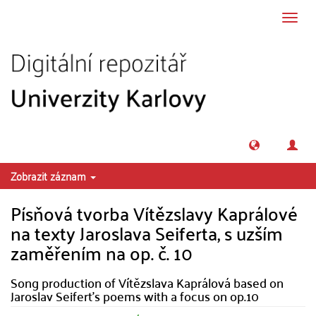
Přeskočit na obsah
Přepn
navig
Zobrazit záznam
Písňová tvorba Vítězslavy Kaprálové
na texty Jaroslava Seiferta, s uzším
zaměřením na op. č. 10
Song production of Vítězslava Kaprálová based on
Jaroslav Seifert's poems with a focus on op.10