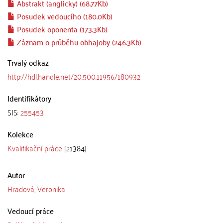
Abstrakt (anglicky) (68.77Kb)
Posudek vedoucího (180.0Kb)
Posudek oponenta (173.3Kb)
Záznam o průběhu obhajoby (246.3Kb)
Trvalý odkaz
http://hdl.handle.net/20.500.11956/180932
Identifikátory
SIS:
255453
Kolekce
Kvalifikační práce
[21384]
Autor
Hradová, Veronika
Vedoucí práce