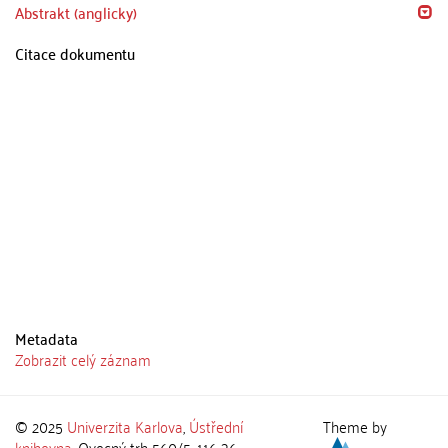
Abstrakt (anglicky)
Citace dokumentu
Metadata
Zobrazit celý záznam
© 2025
Univerzita Karlova
,
Ústřední
Theme by
knihovna
, Ovocný trh 560/5, 116 36