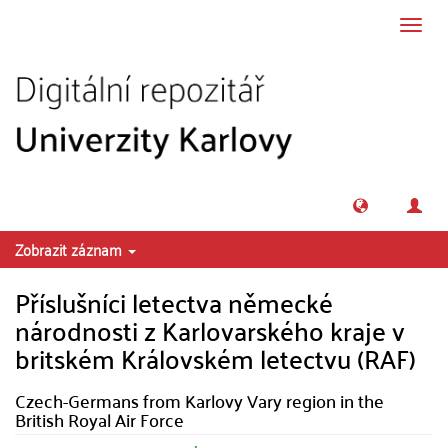
Přeskočit na obsah
Přepn
navig
Zobrazit záznam
Příslušníci letectva německé
národnosti z Karlovarského kraje v
britském Královském letectvu (RAF)
Czech-Germans from Karlovy Vary region in the
British Royal Air Force