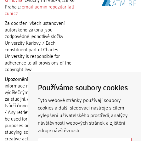
Praha 1;
email: admin-repozitar [at]
cuni.cz
Za dodržení všech ustanovení
autorského zákona jsou
zodpovědné jednotlivé složky
Univerzity Karlovy. / Each
constituent part of Charles
University is responsible for
adherence to all provisions of the
copyright law.
Upozornění / Notice:
Získané
Používáme soubory cookies
informace nemohou být použity k
výdělečným účelům nebo vydávány
za studijní, vědeckou nebo jinou
Tyto webové stránky používají soubory
tvůrčí činnost jiné osoby než autora.
cookies a další sledovací nástroje s cílem
/ Any retrieved information shall not
vylepšení uživatelského prostředí, analýzy
be used for any commercial
návštěvnosti webových stránek a zjištění
purposes or claimed as results of
zdroje návštěvnosti.
studying, scientific or any other
creative activities of any person