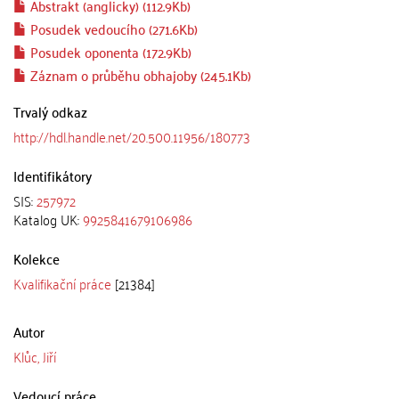
Abstrakt (anglicky) (112.9Kb)
Posudek vedoucího (271.6Kb)
Posudek oponenta (172.9Kb)
Záznam o průběhu obhajoby (245.1Kb)
Trvalý odkaz
http://hdl.handle.net/20.500.11956/180773
Identifikátory
SIS:
257972
Katalog UK:
9925841679106986
Kolekce
Kvalifikační práce
[21384]
Autor
Klůc, Jiří
Vedoucí práce