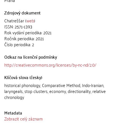
Praha
Zdrojový dokument
Chatreššar (
web
)
ISSN: 2571-1393
Rok vydání periodika: 2021
Ročník periodika: 2021
Číslo periodika: 2
Odkaz na licenční podmínky
http://creativecommons.org/licenses/by-nc-nd/2.0/
Klíčová slova (česky)
historical phonology, Comparative Method, Indo-Iranian,
laryngeals, stop clusters, economy, directionality, relative
chronology
Metadata
Zobrazit celý záznam