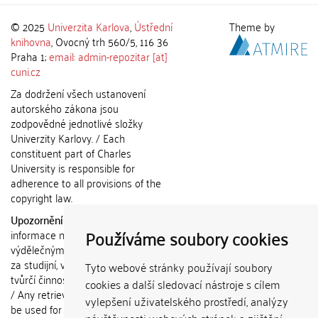
© 2025
Univerzita Karlova
,
Ústřední
Theme by
knihovna
, Ovocný trh 560/5, 116 36
Praha 1;
email: admin-repozitar [at]
cuni.cz
Za dodržení všech ustanovení
autorského zákona jsou
zodpovědné jednotlivé složky
Univerzity Karlovy. / Each
constituent part of Charles
University is responsible for
adherence to all provisions of the
copyright law.
Upozornění / Notice:
Získané
Používáme soubory cookies
informace nemohou být použity k
výdělečným účelům nebo vydávány
za studijní, vědeckou nebo jinou
Tyto webové stránky používají soubory
tvůrčí činnost jiné osoby než autora.
cookies a další sledovací nástroje s cílem
/ Any retrieved information shall not
vylepšení uživatelského prostředí, analýzy
be used for any commercial