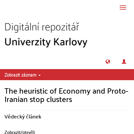
Přeskočit na obsah
Přepn
navig
Zobrazit záznam
The heuristic of Economy and Proto-
Iranian stop clusters
Vědecký článek
Zobrazit/
otevřít