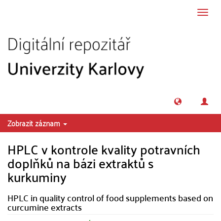
Přeskočit na obsah
Přepn
navig
Zobrazit záznam
HPLC v kontrole kvality potravních
doplňků na bázi extraktů s
kurkuminy
HPLC in quality control of food supplements based on
curcumine extracts