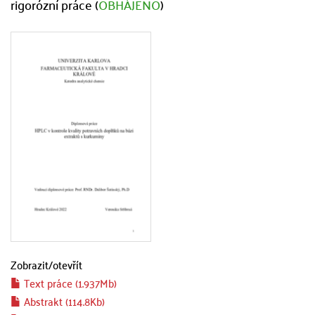
rigorózní práce (
OBHÁJENO
)
Zobrazit/
otevřít
Text práce (1.937Mb)
Abstrakt (114.8Kb)