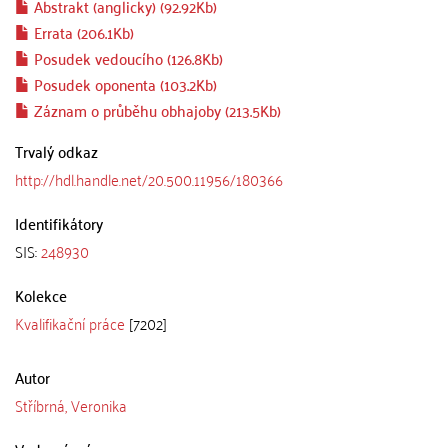
Abstrakt (anglicky) (92.92Kb)
Errata (206.1Kb)
Posudek vedoucího (126.8Kb)
Posudek oponenta (103.2Kb)
Záznam o průběhu obhajoby (213.5Kb)
Trvalý odkaz
http://hdl.handle.net/20.500.11956/180366
Identifikátory
SIS:
248930
Kolekce
Kvalifikační práce
[7202]
Autor
Stříbrná, Veronika