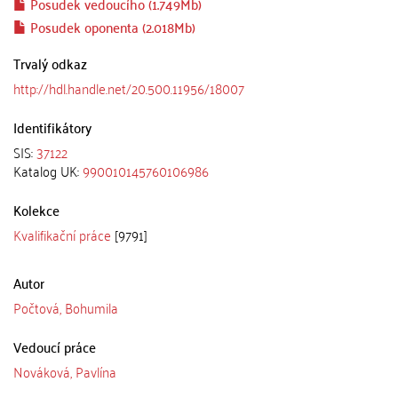
Posudek vedoucího (1.749Mb)
Posudek oponenta (2.018Mb)
Trvalý odkaz
http://hdl.handle.net/20.500.11956/18007
Identifikátory
SIS:
37122
Katalog UK:
990010145760106986
Kolekce
Kvalifikační práce
[9791]
Autor
Počtová, Bohumila
Vedoucí práce
Nováková, Pavlína