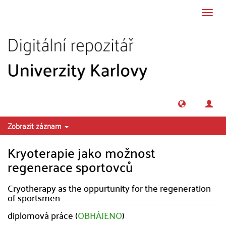
Přeskočit na obsah
Přepn
navig
Zobrazit záznam
Kryoterapie jako možnost
regenerace sportovců
Cryotherapy as the oppurtunity for the regeneration
of sportsmen
diplomová práce (
OBHÁJENO
)