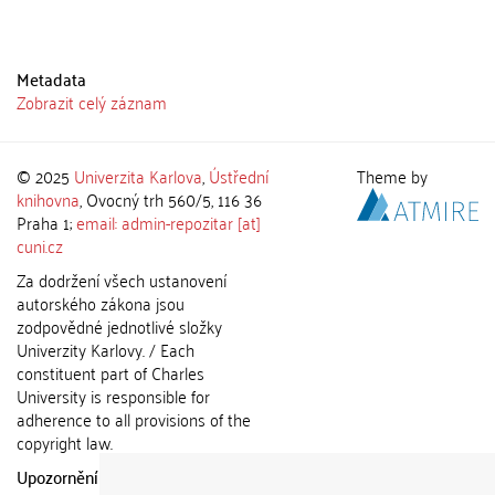
Metadata
Zobrazit celý záznam
© 2025
Univerzita Karlova
,
Ústřední
Theme by
knihovna
, Ovocný trh 560/5, 116 36
Praha 1;
email: admin-repozitar [at]
cuni.cz
Za dodržení všech ustanovení
autorského zákona jsou
zodpovědné jednotlivé složky
Univerzity Karlovy. / Each
constituent part of Charles
University is responsible for
adherence to all provisions of the
copyright law.
Upozornění / Notice:
Získané