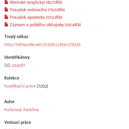
Abstrakt (anglicky) (82.71Kb)
Posudek vedoucího (79.02Kb)
Posudek oponenta (103.1Kb)
Záznam o průběhu obhajoby (191.4Kb)
Trvalý odkaz
http://hdl.handle.net/20.500.11956/179235
Identifikátory
SIS:
254587
Kolekce
Kvalifikační práce
[7202]
Autor
Kučerová, Kateřina
Vedoucí práce