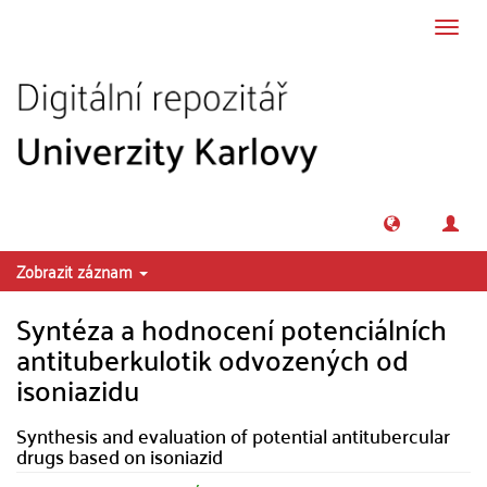
Přeskočit na obsah
Přepn
navig
Zobrazit záznam
Syntéza a hodnocení potenciálních
antituberkulotik odvozených od
isoniazidu
Synthesis and evaluation of potential antitubercular
drugs based on isoniazid