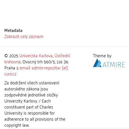
Metadata
Zobrazit celý záznam
© 2025
Univerzita Karlova
,
Ústřední
Theme by
knihovna
, Ovocný trh 560/5, 116 36
Praha 1;
email: admin-repozitar [at]
cuni.cz
Za dodržení všech ustanovení
autorského zákona jsou
zodpovědné jednotlivé složky
Univerzity Karlovy. / Each
constituent part of Charles
University is responsible for
adherence to all provisions of the
copyright law.