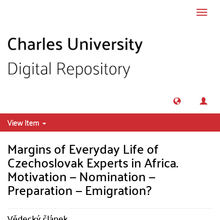
Skip to main content
Toggl
navig
View Item
Margins of Everyday Life of
Czechoslovak Experts in Africa.
Motivation — Nomination —
Preparation — Emigration?
Vědecký článek