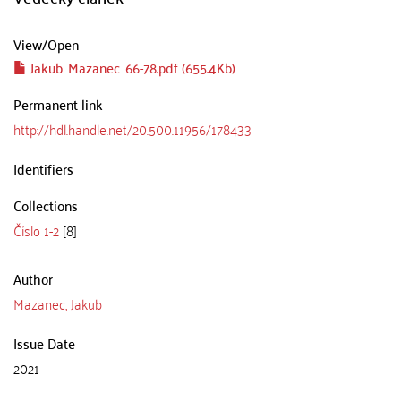
View/
Open
Jakub_Mazanec_66-78.pdf (655.4Kb)
Permanent link
http://hdl.handle.net/20.500.11956/178433
Identifiers
Collections
Číslo 1-2
[8]
Author
Mazanec, Jakub
Issue Date
2021