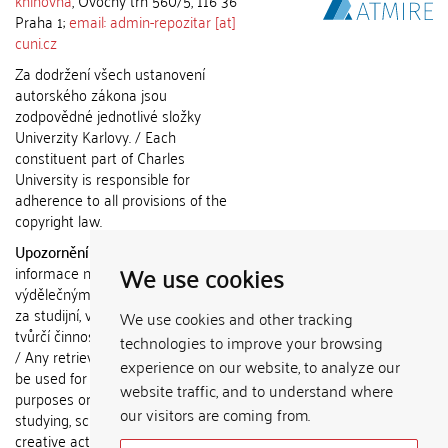
knihovna
, Ovocný trh 560/5, 116 36
Praha 1;
email: admin-repozitar [at]
cuni.cz
Za dodržení všech ustanovení
autorského zákona jsou
zodpovědné jednotlivé složky
Univerzity Karlovy. / Each
constituent part of Charles
University is responsible for
adherence to all provisions of the
copyright law.
Upozornění / Notice:
Získané
We use cookies
informace nemohou být použity k
výdělečným účelům nebo vydávány
za studijní, vědeckou nebo jinou
We use cookies and other tracking
tvůrčí činnost jiné osoby než autora.
technologies to improve your browsing
/ Any retrieved information shall not
experience on our website, to analyze our
be used for any commercial
website traffic, and to understand where
purposes or claimed as results of
our visitors are coming from.
studying, scientific or any other
creative activities of any person