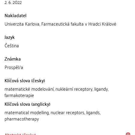
2. 6. 2022
Nakladatel
Univerzita Karlova, Farmaceutická fakulta v Hradci Králové
Jazyk
Čeština
Známka
Prospěl/a
Klíčová slova (česky)
matematické modelování, nukleární receptory, ligandy,
farmakoterapie
Klíčová slova (anglicky)
matematical modelling, nuclear receptors, ligands,
pharmacotherapy
Abstrakt (česky)