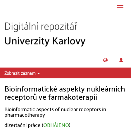
Přeskočit na obsah
Přepn
navig
Zobrazit záznam
Bioinformatické aspekty nukleárních
receptorů ve farmakoterapii
Bioinformatic aspects of nuclear receptors in
pharmacotherapy
dizertační práce (
OBHÁJENO
)