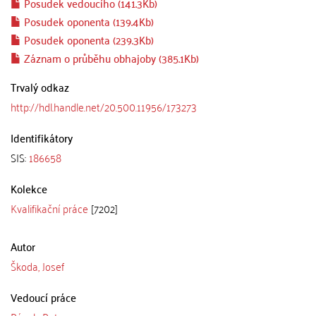
Posudek vedoucího (141.3Kb)
Posudek oponenta (139.4Kb)
Posudek oponenta (239.3Kb)
Záznam o průběhu obhajoby (385.1Kb)
Trvalý odkaz
http://hdl.handle.net/20.500.11956/173273
Identifikátory
SIS:
186658
Kolekce
Kvalifikační práce
[7202]
Autor
Škoda, Josef
Vedoucí práce