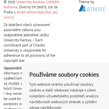
© 2025
Univerzita Karlova
,
Ústřední
Theme by
knihovna
, Ovocný trh 560/5, 116 36
Praha 1;
email: admin-repozitar [at]
cuni.cz
Za dodržení všech ustanovení
autorského zákona jsou
zodpovědné jednotlivé složky
Univerzity Karlovy. / Each
constituent part of Charles
University is responsible for
adherence to all provisions of the
copyright law.
Upozornění / Notice:
Získané
Používáme soubory cookies
informace nemohou být použity k
výdělečným účelům nebo vydávány
za studijní, vědeckou nebo jinou
Tyto webové stránky používají soubory
tvůrčí činnost jiné osoby než autora.
cookies a další sledovací nástroje s cílem
/ Any retrieved information shall not
vylepšení uživatelského prostředí, analýzy
be used for any commercial
návštěvnosti webových stránek a zjištění
purposes or claimed as results of
zdroje návštěvnosti.
studying, scientific or any other