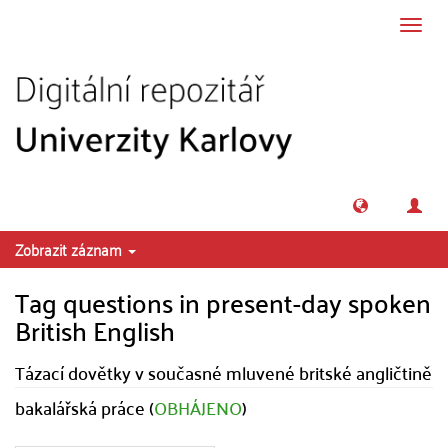
Přeskočit na obsah
Přepn
navig
Zobrazit záznam
Tag questions in present-day spoken
British English
Tázací dovětky v současné mluvené britské angličtině
bakalářská práce (
OBHÁJENO
)