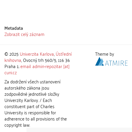
Metadata
Zobrazit celý záznam
© 2025
Univerzita Karlova
,
Ústřední
Theme by
knihovna
, Ovocný trh 560/5, 116 36
Praha 1;
email: admin-repozitar [at]
cuni.cz
Za dodržení všech ustanovení
autorského zákona jsou
zodpovědné jednotlivé složky
Univerzity Karlovy. / Each
constituent part of Charles
University is responsible for
adherence to all provisions of the
copyright law.