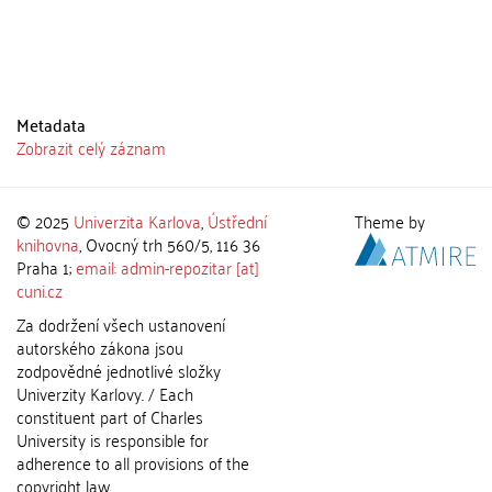
Metadata
Zobrazit celý záznam
© 2025
Univerzita Karlova
,
Ústřední
Theme by
knihovna
, Ovocný trh 560/5, 116 36
Praha 1;
email: admin-repozitar [at]
cuni.cz
Za dodržení všech ustanovení
autorského zákona jsou
zodpovědné jednotlivé složky
Univerzity Karlovy. / Each
constituent part of Charles
University is responsible for
adherence to all provisions of the
copyright law.