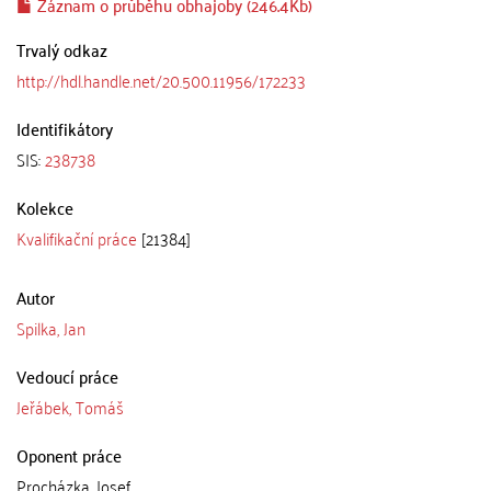
Záznam o průběhu obhajoby (246.4Kb)
Trvalý odkaz
http://hdl.handle.net/20.500.11956/172233
Identifikátory
SIS:
238738
Kolekce
Kvalifikační práce
[21384]
Autor
Spilka, Jan
Vedoucí práce
Jeřábek, Tomáš
Oponent práce
Procházka, Josef