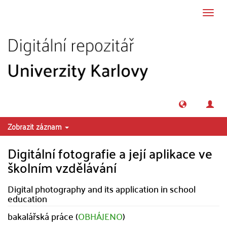
Přeskočit na obsah
Přepn
navig
Zobrazit záznam
Digitální fotografie a její aplikace ve
školním vzdělávání
Digital photography and its application in school
education
bakalářská práce (
OBHÁJENO
)