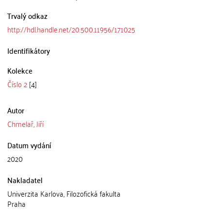
Trvalý odkaz
http://hdl.handle.net/20.500.11956/171025
Identifikátory
Kolekce
Číslo 2
[4]
Autor
Chmelař, Jiří
Datum vydání
2020
Nakladatel
Univerzita Karlova, Filozofická fakulta
Praha