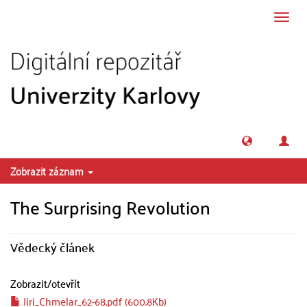
Přeskočit na obsah
Přepn
navig
Zobrazit záznam
The Surprising Revolution
Vědecký článek
Zobrazit/
otevřít
Jiri_Chmelar_62-68.pdf (600.8Kb)