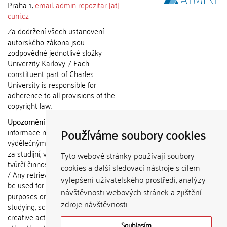
Praha 1;
email: admin-repozitar [at]
cuni.cz
Za dodržení všech ustanovení
autorského zákona jsou
zodpovědné jednotlivé složky
Univerzity Karlovy. / Each
constituent part of Charles
University is responsible for
adherence to all provisions of the
copyright law.
Upozornění / Notice:
Získané
Používáme soubory cookies
informace nemohou být použity k
výdělečným účelům nebo vydávány
za studijní, vědeckou nebo jinou
Tyto webové stránky používají soubory
tvůrčí činnost jiné osoby než autora.
cookies a další sledovací nástroje s cílem
/ Any retrieved information shall not
vylepšení uživatelského prostředí, analýzy
be used for any commercial
návštěvnosti webových stránek a zjištění
purposes or claimed as results of
zdroje návštěvnosti.
studying, scientific or any other
creative activities of any person
Souhlasím