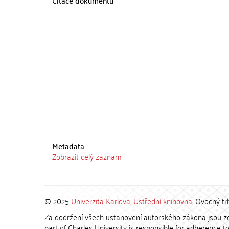
Citace dokumentu
Metadata
Zobrazit celý záznam
© 2025
Univerzita Karlova
,
Ústřední knihovna
, Ovocný tr
Za dodržení všech ustanovení autorského zákona jsou zod
part of Charles University is responsible for adherence to 