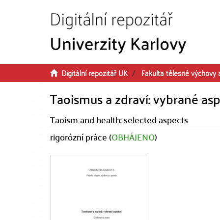
Přeskočit na obsah
Digitální repozitář UK
Fakulta tělesné výchovy 
Taoismus a zdraví: vybrané as
Taoism and health: selected aspects
rigorózní práce (
OBHÁJENO
)