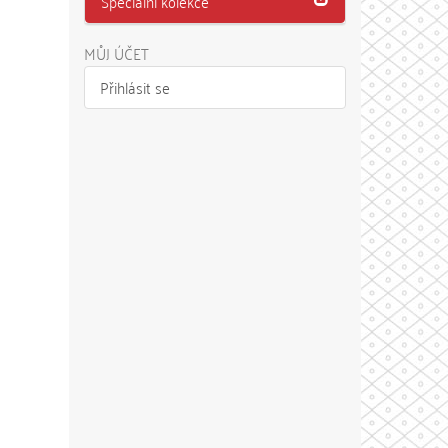
Speciální kolekce
MŮJ ÚČET
Přihlásit se