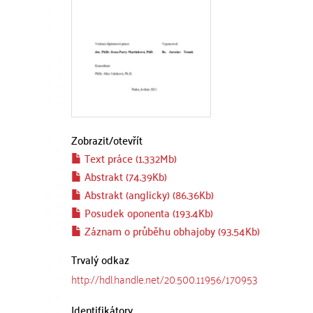
Zobrazit/
otevřít
Text práce (1.332Mb)
Abstrakt (74.39Kb)
Abstrakt (anglicky) (86.36Kb)
Posudek oponenta (193.4Kb)
Záznam o průběhu obhajoby (93.54Kb)
Trvalý odkaz
http://hdl.handle.net/20.500.11956/170953
Identifikátory