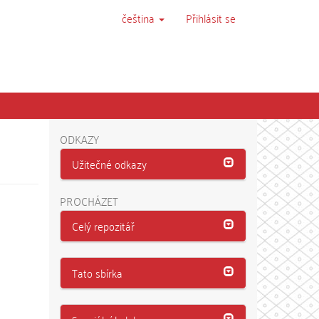
čeština
Přihlásit se
ODKAZY
Užitečné odkazy
PROCHÁZET
Celý repozitář
Tato sbírka