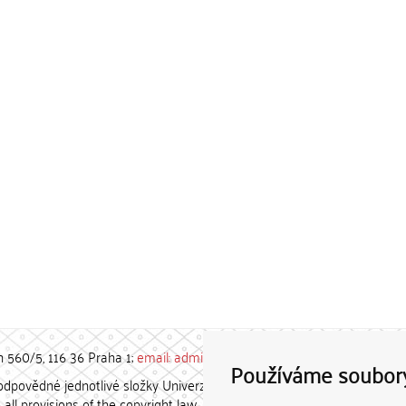
h 560/5, 116 36 Praha 1;
email: admin-repozitar [at] cuni.cz
Používáme soubor
povědné jednotlivé složky Univerzity Karlovy. / Each constituent
all provisions of the copyright law.