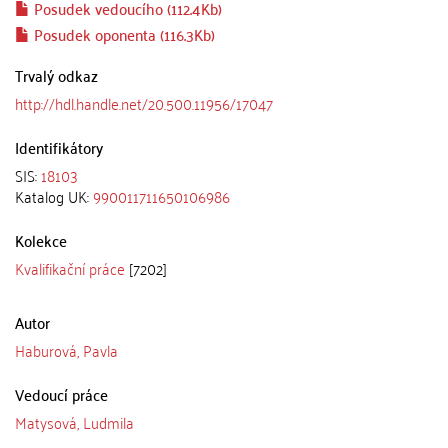
Posudek vedoucího (112.4Kb)
Posudek oponenta (116.3Kb)
Trvalý odkaz
http://hdl.handle.net/20.500.11956/17047
Identifikátory
SIS:
18103
Katalog UK:
990011711650106986
Kolekce
Kvalifikační práce
[7202]
Autor
Haburová, Pavla
Vedoucí práce
Matysová, Ludmila