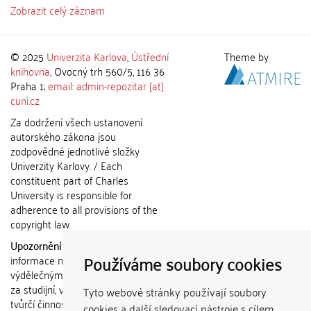
Zobrazit celý záznam
© 2025
Univerzita Karlova
,
Ústřední
Theme by
knihovna
, Ovocný trh 560/5, 116 36
Praha 1;
email: admin-repozitar [at]
cuni.cz
Za dodržení všech ustanovení
autorského zákona jsou
zodpovědné jednotlivé složky
Univerzity Karlovy. / Each
constituent part of Charles
University is responsible for
adherence to all provisions of the
copyright law.
Upozornění / Notice:
Získané
Používáme soubory cookies
informace nemohou být použity k
výdělečným účelům nebo vydávány
za studijní, vědeckou nebo jinou
Tyto webové stránky používají soubory
tvůrčí činnost jiné osoby než autora.
cookies a další sledovací nástroje s cílem