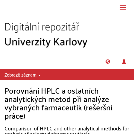
Přeskočit na obsah
Přepn
navig
Zobrazit záznam
Porovnání HPLC a ostatních
analytických metod při analýze
vybraných farmaceutik (rešeršní
práce)
Comparison of HPLC and other analytical methods for
analysis of selected pharmaceuticals