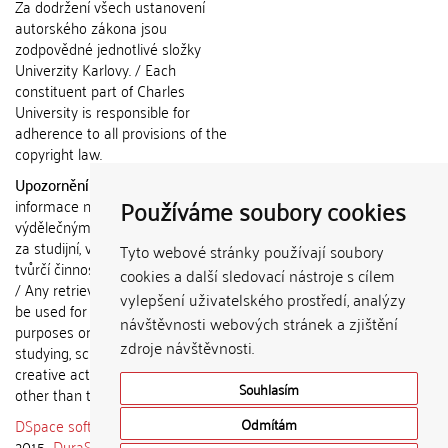
Za dodržení všech ustanovení
autorského zákona jsou
zodpovědné jednotlivé složky
Univerzity Karlovy. / Each
constituent part of Charles
University is responsible for
adherence to all provisions of the
copyright law.
Upozornění / Notice:
Získané
Používáme soubory cookies
informace nemohou být použity k
výdělečným účelům nebo vydávány
za studijní, vědeckou nebo jinou
Tyto webové stránky používají soubory
tvůrčí činnost jiné osoby než autora.
cookies a další sledovací nástroje s cílem
/ Any retrieved information shall not
vylepšení uživatelského prostředí, analýzy
be used for any commercial
návštěvnosti webových stránek a zjištění
purposes or claimed as results of
zdroje návštěvnosti.
studying, scientific or any other
creative activities of any person
Souhlasím
other than the author.
DSpace software
copyright © 2002-
Odmítám
2015
DuraSpace