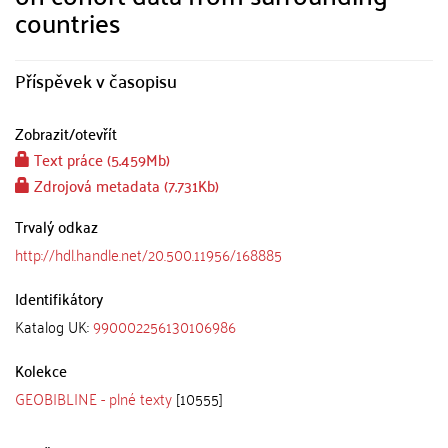
countries
Příspěvek v časopisu
Zobrazit/
otevřít
Text práce (5.459Mb)
Zdrojová metadata (7.731Kb)
Trvalý odkaz
http://hdl.handle.net/20.500.11956/168885
Identifikátory
Katalog UK:
990002256130106986
Kolekce
GEOBIBLINE - plné texty
[10555]