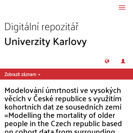
Přeskočit na obsah
Přepn
navig
Zobrazit záznam
Modelování úmrtnosti ve vysokých
věcích v České republice s využitím
kohortních dat ze sousedních zemí
=Modelling the mortality of older
people in the Czech republic based
on cohort data from surrounding