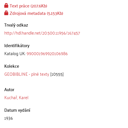
Text práce (207.6Kb)
Zdrojová metadata (5.153Kb)
Trvalý odkaz
http://hdl.handle.net/20.500.11956/167457
Identifikátory
Katalog UK:
990001969920106986
Kolekce
GEOBIBLINE - plné texty
[10555]
Autor
Kuchař, Karel
Datum vydání
1936