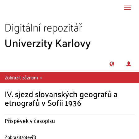
Přeskočit na obsah
Přepn
navig
Zobrazit záznam
IV. sjezd slovanských geografů a
etnografů v Sofii 1936
Příspěvek v časopisu
Zobrazit/
otevřít