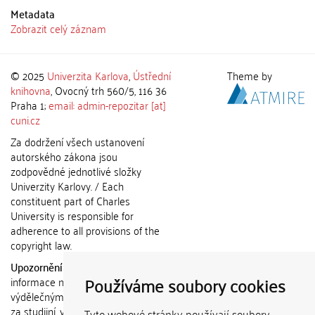
Metadata
Zobrazit celý záznam
© 2025
Univerzita Karlova
,
Ústřední
Theme by
knihovna
, Ovocný trh 560/5, 116 36
Praha 1;
email: admin-repozitar [at]
cuni.cz
Za dodržení všech ustanovení
autorského zákona jsou
zodpovědné jednotlivé složky
Univerzity Karlovy. / Each
constituent part of Charles
University is responsible for
adherence to all provisions of the
copyright law.
Upozornění / Notice:
Získané
Používáme soubory cookies
informace nemohou být použity k
výdělečným účelům nebo vydávány
za studijní, vědeckou nebo jinou
Tyto webové stránky používají soubory